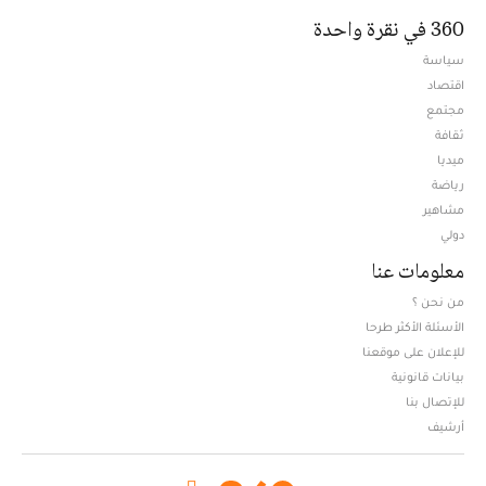
360 في نقرة واحدة
سياسة
اقتصاد
مجتمع
ثقافة
ميديا
Opens in new window
رياضة
مشاهير
دولي
معلومات عنا
من نحن ؟
الأسئلة الأكثر طرحا
للإعلان على موقعنا
بيانات قانونية
للإتصال بنا
أرشيف