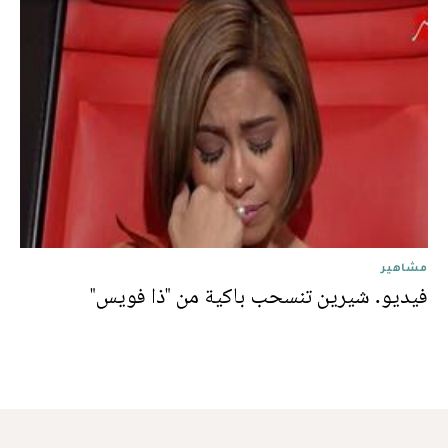
مشاهير
فيديو. شيرين تنسحب باكية من "ذا فويس"