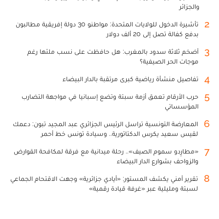
والجزائر
2
تأشيرة الدخول للولايات المتحدة: مواطنو 30 دولة إفريقية مطالبون
بدفع كفالة تصل إلى 20 ألف دولار
3
أضخم ثلاثة سدود بالمغرب: هل حافظت على نسب ملئها رغم
موجات الحر الصيفية؟
4
تفاصيل منشأة رياضية كبرى مرتقبة بالدار البيضاء
5
حرب الأرقام تعمق أزمة سبتة وتضع إسبانيا في مواجهة التضارب
المؤسساتي
6
المعارضة التونسية تراسل الرئيس الجزائري عبد المجيد تبون: دعمك
لقيس سعيد يكرس الدكتاتورية.. وسيادة تونس خط أحمر
7
«مطارِدو سموم الصيف».. رحلة ميدانية مع فرقة لمكافحة القوارض
والزواحف بشوارع الدار البيضاء
8
تقرير أمني يكشف المستور: «أيادي جزائرية» وجهت الاقتحام الجماعي
لسبتة ومليلية عبر «غرفة قيادة رقمية»