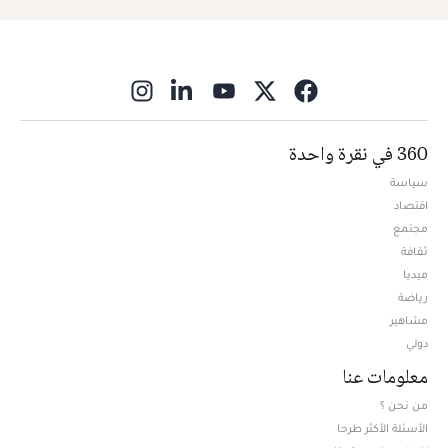
ns in new window
360 في نقرة واحدة
سياسة
اقتصاد
مجتمع
ثقافة
ميديا
Opens in new window
رياضة
مشاهير
دولي
معلومات عنا
من نحن ؟
الأسئلة الأكثر طرحا