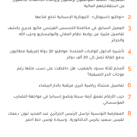
عن استقلاليتهم المالية
2
«نوكليو ناسيونال».. النيونازية الإسبانية تخلع قناعها
3
العميل السابق في مكافحة التجسس الفرنسي ماثيو غديري يكشف
تفاصيل مثيرة عن روابط نظام الملالي والبوليساريو وحزب الله
والجزائر
4
تأشيرة الدخول للولايات المتحدة: مواطنو 30 دولة إفريقية مطالبون
بدفع كفالة تصل إلى 20 ألف دولار
5
أضخم ثلاثة سدود بالمغرب: هل حافظت على نسب ملئها رغم
موجات الحر الصيفية؟
6
تفاصيل منشأة رياضية كبرى مرتقبة بالدار البيضاء
7
حرب الأرقام تعمق أزمة سبتة وتضع إسبانيا في مواجهة التضارب
المؤسساتي
8
المعارضة التونسية تراسل الرئيس الجزائري عبد المجيد تبون: دعمك
لقيس سعيد يكرس الدكتاتورية.. وسيادة تونس خط أحمر