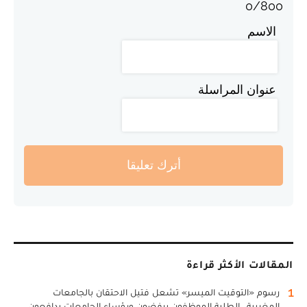
0
/
800
الاسم
عنوان المراسلة
أترك تعليقا
المقالات الأكثر قراءة
1
رسوم «التوقيت الميسر» تشعل فتيل الاحتقان بالجامعات
المغربية.. الطلبة الموظفون يرفضون ورؤساء الجامعات يدافعون