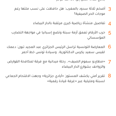
3
أضخم ثلاثة سدود بالمغرب: هل حافظت على نسب ملئها رغم
موجات الحر الصيفية؟
4
تفاصيل منشأة رياضية كبرى مرتقبة بالدار البيضاء
5
حرب الأرقام تعمق أزمة سبتة وتضع إسبانيا في مواجهة التضارب
المؤسساتي
6
المعارضة التونسية تراسل الرئيس الجزائري عبد المجيد تبون: دعمك
لقيس سعيد يكرس الدكتاتورية.. وسيادة تونس خط أحمر
7
«مطارِدو سموم الصيف».. رحلة ميدانية مع فرقة لمكافحة القوارض
والزواحف بشوارع الدار البيضاء
8
تقرير أمني يكشف المستور: «أيادي جزائرية» وجهت الاقتحام الجماعي
لسبتة ومليلية عبر «غرفة قيادة رقمية»