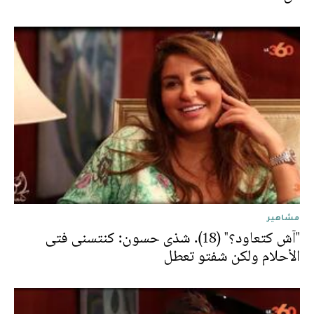
مشاهير
"آش كتعاود؟" (18). شذى حسون: كنتسنى فتى
الأحلام ولكن شفتو تعطل