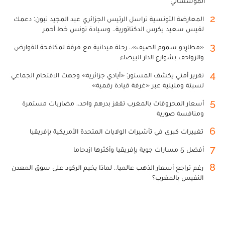
المؤسساتي
2
المعارضة التونسية تراسل الرئيس الجزائري عبد المجيد تبون: دعمك
لقيس سعيد يكرس الدكتاتورية.. وسيادة تونس خط أحمر
3
«مطارِدو سموم الصيف».. رحلة ميدانية مع فرقة لمكافحة القوارض
والزواحف بشوارع الدار البيضاء
4
تقرير أمني يكشف المستور: «أيادي جزائرية» وجهت الاقتحام الجماعي
لسبتة ومليلية عبر «غرفة قيادة رقمية»
5
أسعار المحروقات بالمغرب تقفز بدرهم واحد.. مضاربات مستمرة
ومنافسة صورية
6
تغييرات كبرى في تأشيرات الولايات المتحدة الأمريكية بإفريقيا
7
أفضل 5 مسارات جوية بإفريقيا وأكثرها ازدحاما
8
رغم تراجع أسعار الذهب عالميا.. لماذا يخيم الركود على سوق المعدن
النفيس بالمغرب؟