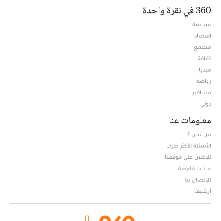
360 في نقرة واحدة
سياسة
اقتصاد
مجتمع
ثقافة
ميديا
Opens in new window
رياضة
مشاهير
دولي
معلومات عنا
من نحن ؟
الأسئلة الأكثر طرحا
للإعلان على موقعنا
بيانات قانونية
للإتصال بنا
أرشيف