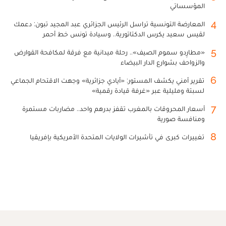
المؤسساتي
4
المعارضة التونسية تراسل الرئيس الجزائري عبد المجيد تبون: دعمك
لقيس سعيد يكرس الدكتاتورية.. وسيادة تونس خط أحمر
5
«مطارِدو سموم الصيف».. رحلة ميدانية مع فرقة لمكافحة القوارض
والزواحف بشوارع الدار البيضاء
6
تقرير أمني يكشف المستور: «أيادي جزائرية» وجهت الاقتحام الجماعي
لسبتة ومليلية عبر «غرفة قيادة رقمية»
7
أسعار المحروقات بالمغرب تقفز بدرهم واحد.. مضاربات مستمرة
ومنافسة صورية
8
تغييرات كبرى في تأشيرات الولايات المتحدة الأمريكية بإفريقيا