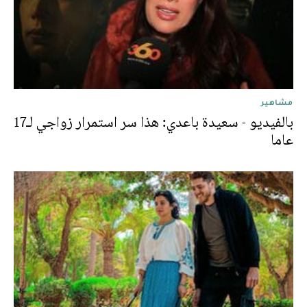
مشاهير
بالفيديو - سعيدة باعدي: هذا سر استمرار زواجي لـ17
عاما