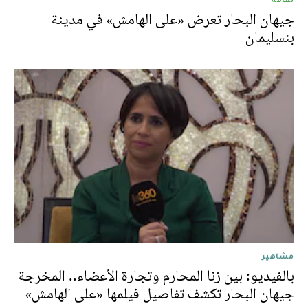
جيهان البحار تعرض «على الهامش» في مدينة
بنسليمان
مشاهير
بالفيديو: بين زنا المحارم وتجارة الأعضاء.. المخرجة
جيهان البحار تكشف تفاصيل فيلمها «على الهامش»