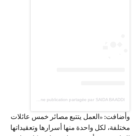
Une publication partagée par SAIDA BAADDI | سعيدة باعدي (@saidabaaddi_officiel)
وأضافت: «العمل يتتبع مصائر خمس عائلات
مختلفة، لكل واحدة منها أسرارها وتعقيداتها