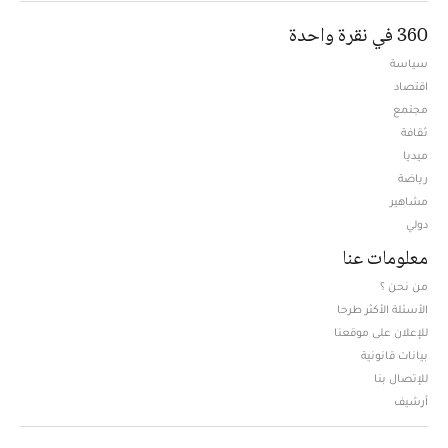
360 في نقرة واحدة
سياسة
اقتصاد
مجتمع
ثقافة
ميديا
Opens in new window
رياضة
مشاهير
دولي
معلومات عنا
من نحن ؟
الأسئلة الأكثر طرحا
للإعلان على موقعنا
بيانات قانونية
للإتصال بنا
أرشيف