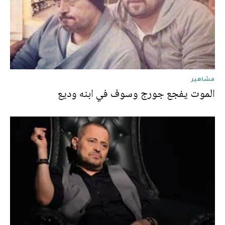
مشاهير
الموت يفجع جورج وسوف في ابنه وديع