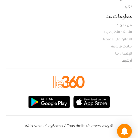
دولي
معلومات عنا
من نحن ؟
الأسئلة الأكثر طرحا
للإعلان على موقعنا
بيانات قانونية
للإتصال بنا
أرشيف
© Web News / le360.ma / Tous droits réservés 2023