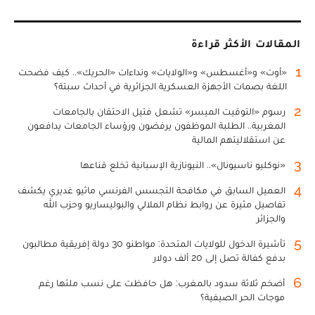
المقالات الأكثر قراءة
1
«أوت» و«أغسطس» و«الولايات» ونداءات «الحريك».. كيف فضحت
اللغة بصمات الأجهزة العسكرية الجزائرية في أحداث سبتة؟
2
رسوم «التوقيت الميسر» تشعل فتيل الاحتقان بالجامعات
المغربية.. الطلبة الموظفون يرفضون ورؤساء الجامعات يدافعون
عن استقلاليتهم المالية
3
«نوكليو ناسيونال».. النيونازية الإسبانية تخلع قناعها
4
العميل السابق في مكافحة التجسس الفرنسي ماثيو غديري يكشف
تفاصيل مثيرة عن روابط نظام الملالي والبوليساريو وحزب الله
والجزائر
5
تأشيرة الدخول للولايات المتحدة: مواطنو 30 دولة إفريقية مطالبون
بدفع كفالة تصل إلى 20 ألف دولار
6
أضخم ثلاثة سدود بالمغرب: هل حافظت على نسب ملئها رغم
موجات الحر الصيفية؟