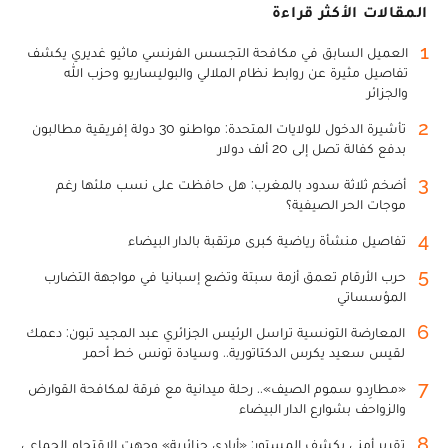
المقالات الأكثر قراءة
1
العميل السابق في مكافحة التجسس الفرنسي ماثيو غديري يكشف
تفاصيل مثيرة عن روابط نظام الملالي والبوليساريو وحزب الله
والجزائر
2
تأشيرة الدخول للولايات المتحدة: مواطنو 30 دولة إفريقية مطالبون
بدفع كفالة تصل إلى 20 ألف دولار
3
أضخم ثلاثة سدود بالمغرب: هل حافظت على نسب ملئها رغم
موجات الحر الصيفية؟
4
تفاصيل منشأة رياضية كبرى مرتقبة بالدار البيضاء
5
حرب الأرقام تعمق أزمة سبتة وتضع إسبانيا في مواجهة التضارب
المؤسساتي
6
المعارضة التونسية تراسل الرئيس الجزائري عبد المجيد تبون: دعمك
لقيس سعيد يكرس الدكتاتورية.. وسيادة تونس خط أحمر
7
«مطارِدو سموم الصيف».. رحلة ميدانية مع فرقة لمكافحة القوارض
والزواحف بشوارع الدار البيضاء
8
تقرير أمني يكشف المستور: «أيادي جزائرية» وجهت الاقتحام الجماعي