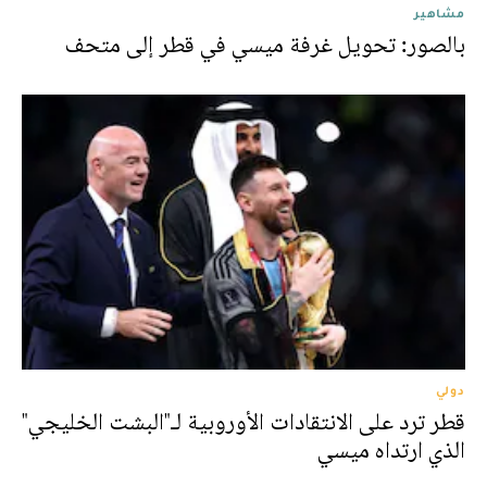
مشاهير
بالصور: تحويل غرفة ميسي في قطر إلى متحف
دولي
قطر ترد على الانتقادات الأوروبية لـ"البشت الخليجي"
الذي ارتداه ميسي