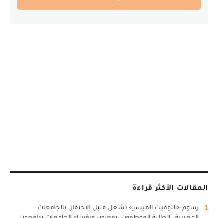
المقالات الأكثر قراءة
1
رسوم «التوقيت الميسر» تشعل فتيل الاحتقان بالجامعات
المغربية.. الطلبة الموظفون يرفضون ورؤساء الجامعات يدافعون