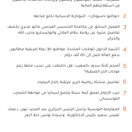
عن استقلاليتهم المالية
2
«نوكليو ناسيونال».. النيونازية الإسبانية تخلع قناعها
3
العميل السابق في مكافحة التجسس الفرنسي ماثيو غديري يكشف
تفاصيل مثيرة عن روابط نظام الملالي والبوليساريو وحزب الله
والجزائر
4
تأشيرة الدخول للولايات المتحدة: مواطنو 30 دولة إفريقية مطالبون
بدفع كفالة تصل إلى 20 ألف دولار
5
أضخم ثلاثة سدود بالمغرب: هل حافظت على نسب ملئها رغم
موجات الحر الصيفية؟
6
تفاصيل منشأة رياضية كبرى مرتقبة بالدار البيضاء
7
حرب الأرقام تعمق أزمة سبتة وتضع إسبانيا في مواجهة التضارب
المؤسساتي
8
المعارضة التونسية تراسل الرئيس الجزائري عبد المجيد تبون: دعمك
لقيس سعيد يكرس الدكتاتورية.. وسيادة تونس خط أحمر