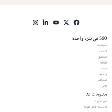
ns in new window
360 في نقرة واحدة
سياسة
اقتصاد
مجتمع
ثقافة
ميديا
Opens in new window
رياضة
مشاهير
دولي
معلومات عنا
من نحن ؟
الأسئلة الأكثر طرحا