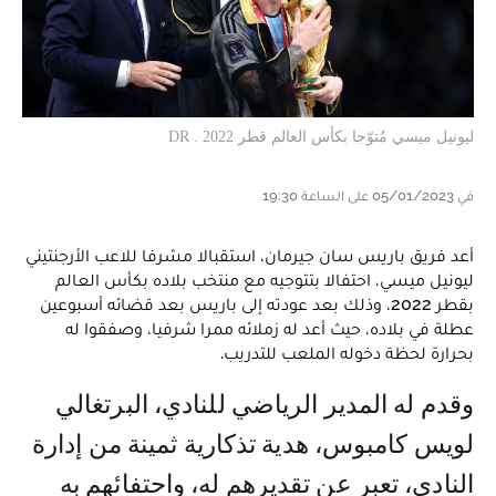
ليونيل ميسي مُتوّجا بكأس العالم قطر 2022 . DR
في 05/01/2023 على الساعة 19:30
أعد فريق باريس سان جيرمان، استقبالا مشرفا للاعب الأرجنتيني
ليونيل ميسي، احتفالا بتتوجيه مع منتخب بلاده بكأس العالم
بقطر 2022، وذلك بعد عودته إلى باريس بعد قضائه أسبوعين
عطلة في بلاده، حيث أعد له زملائه ممرا شرفيا، وصفقوا له
بحرارة لحظة دخوله الملعب للتدريب.
وقدم له المدير الرياضي للنادي، البرتغالي
لويس كامبوس، هدية تذكارية ثمينة من إدارة
النادي، تعبر عن تقديرهم له، واحتفائهم به