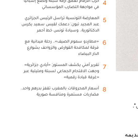
حرب الأرقام تعمق أزمة سبتة وتضع إسبانيا
4
في مواجهة التضارب المؤسساتي
المعارضة التونسية تراسل الرئيس الجزائري
5
عبد المجيد تبون: دعمك لقيس سعيد يكرس
الدكتاتورية.. وسيادة تونس خط أحمر
«مطارِدو سموم الصيف».. رحلة ميدانية مع
6
فرقة لمكافحة القوارض والزواحف بشوارع
الدار البيضاء
تقرير أمني يكشف المستور: «أيادي جزائرية»
7
وجهت الاقتحام الجماعي لسبتة ومليلية عبر
«غرفة قيادة رقمية»
أسعار المحروقات بالمغرب تقفز بدرهم واحد..
8
مضاربات مستمرة ومنافسة صورية
"،