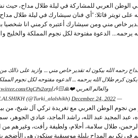
ني الوطن العربي للمشاركة في ليلة طلال مداح، حيث ن
 على تويتر قائلا: "أي فنان سيشارك في ليلة طلال مداح
قدير خاص مني ومن سيشارك أعتبره كرمني انا شخصيا بع
ه يرحمه... الدعوة مفتوحة لكل نجوم المملكة والخليج وال
داح رحمه الله بيكون له تقدير خاص مني ... وازيد على ذالك 
ايكون كرم طلال الله يرحمه ... الدعوه مفتوحه لكل نجوم المملك
والعالم العربي ❤️🙏🏻🎶🇸🇦
twitter.com/OqCPs2orpl
December 24, 2022
— TURKI ALALSHIKH (@Turki_alalshikh)
 من نجوم الوطن العربي مع تغريدة تركي آل شيخ، من بين
، عبد المجيد عبد الله، راشد الماجد، عبادي الجوهر، سم
الرحمن، طلال سلامة، أحلام، ولطيفة رأفت، وغيرهم من ا
هم في تكريم المداح بليلة موسيقية ستكون هي الأضخم بت