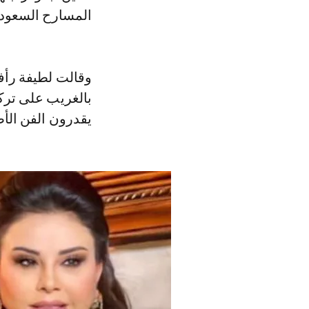
المسارح السعودي
وقالت لطيفة رأف
بالغريب على ترك
يقدرون الفن ال