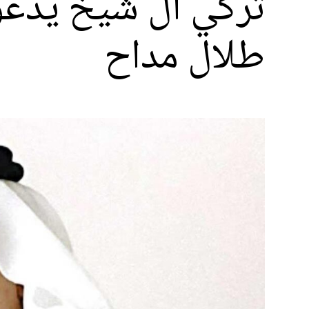
تركي آل شيخ يدعو ا
طلال مداح