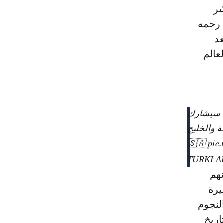
شر
 رحمه
د
عالم
من سيشارك
ة والخليج
pic.
هم
يرة
لنجوم
اريخ