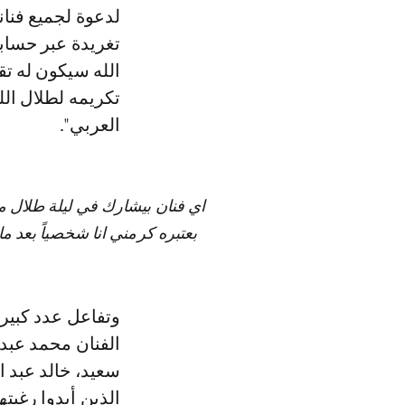
لدعوة لجميع فنا
تغريدة عبر حسابه
الله سيكون له ت
تكريمه لطلال الل
العربي".
اي فنان بيشارك في ليلة طلال م
بعتبره كرمني انا شخصياً بعد م
وتفاعل عدد كبير
الفنان محمد عبده
سعيد، خالد عبد 
الذين أبدوا رغبت