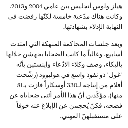
هيلز ولوس أنجليس بين عامي 2004 و2013.
وكانت هناك مدّعية خامسة لكنّها رفضت في
النهاية الإدلاء بشهادتها.
وبعد جلسات المحاكمة المنهكة التي امتدت
أسابيع، وغالباً ما كانت الضحايا يجهشن خلالها
بالبكاء، وصف وكلاء الادّعاء واينستين بأنّه
"غول" ذو نفوذ واسع في هوليوود (رشّحت
أفلام من إنتاجه لـ330 أوسكاراً فازت بـ81
منها)، مؤكّدين أنّ هذا الأمر أثنى ضحاياه عن
فضحه، فكنّ يُحجمن عن الإبلاغ عنه خوفاً
على مستقبلهنّ المهني.