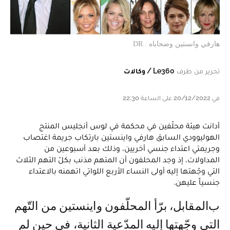
هارفي وانستين وضحاياه . DR
تحرير من طرف
Le360 / وكالات
في 20/12/2022 على الساعة 22:30
أدانت هيئة محلّفين في محكمة في لوس أنجليس المنتج
الهوليوودي السابق هارفي واينستين بارتكاب جريمة اغتصاب
وجريمتي اعتداء جنسي أخريين، وذلك بعد أسبوعين من
المداولات، إذ وجد المحلفون أن المتهم مذنب بكلّ التهم الثلاث
التي وجّهتها إليه أولى النساء الأربع اللواتي اتهمنه بالاعتداء
جنسياً عليهن.
بالمقابل، برّأ المحلّفون واينستين من التّهم
التي وجّهتها إليه المدّعية الثانية، في حين لم