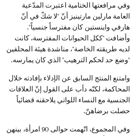
وفي مرافعتها الختامية اعتبرت المدّعية
العامة مارلين مارتينيز أنّ "لا شكّ في أنّ
هارفي واينستين كان مفترساً جنسياً".
وأضافت "ككل الحيوانات المفترسة، كانت
لديه طريقته الخاصة"، مناشدة هيئة المحلفين
"وضع حد لحكم الترهيب" الذي كان يمارسه.
وامتنع المنتج السابق عن الإدلاء بإفادته خلال
المحاكمة، لكنّه دأب على القول إنّ العلاقات
الجنسية مع النساء اللواتي يلاحقنه قضائياً
حصلت برضاهنّ.
وفي المجموع، اتّهمت حوالى 90 امرأة، بينهن