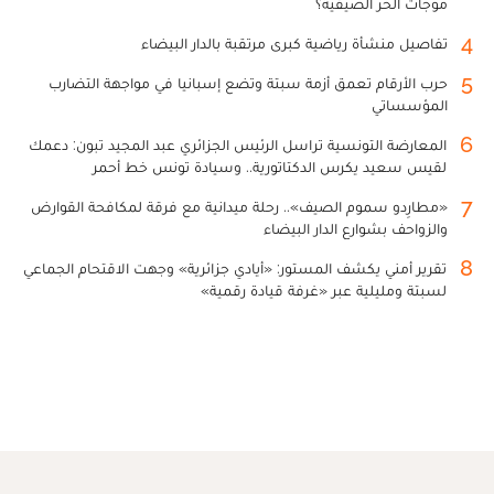
موجات الحر الصيفية؟
4
تفاصيل منشأة رياضية كبرى مرتقبة بالدار البيضاء
5
حرب الأرقام تعمق أزمة سبتة وتضع إسبانيا في مواجهة التضارب
المؤسساتي
6
المعارضة التونسية تراسل الرئيس الجزائري عبد المجيد تبون: دعمك
لقيس سعيد يكرس الدكتاتورية.. وسيادة تونس خط أحمر
7
«مطارِدو سموم الصيف».. رحلة ميدانية مع فرقة لمكافحة القوارض
والزواحف بشوارع الدار البيضاء
8
تقرير أمني يكشف المستور: «أيادي جزائرية» وجهت الاقتحام الجماعي
لسبتة ومليلية عبر «غرفة قيادة رقمية»