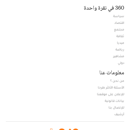
360 في نقرة واحدة
سياسة
اقتصاد
مجتمع
ثقافة
ميديا
Opens in new window
رياضة
مشاهير
دولي
معلومات عنا
من نحن ؟
الأسئلة الأكثر طرحا
للإعلان على موقعنا
بيانات قانونية
للإتصال بنا
أرشيف