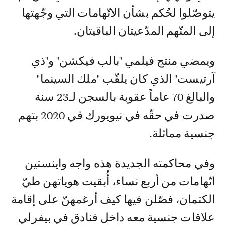
يتوصّلوا لحُكم بشأن الاتّهامات التي وجّهتها
إلى المتّهم المدّعيتان الباقيتان.
ويمضي منتج فيلمي "بالب فيكشن" و"ذي
آرتيست" الذي كان يلقّب "ملك السينما"
والبالغ 70 عاماً عقوبة بالسجن لـ23 سنة
صدرت في حقّه في نيويورك في 2020 بتهم
جنسية مماثلة.
وفي محاكمته الجديدة هذه واجه واينستين
اتّهامات من أربع نساء، أُبقيت هوياتهن طيّ
الكتمان، فصّلن فيها كيف أرغمهنّ على إقامة
علاقات جنسية معه داخل فنادق في بيفرلي