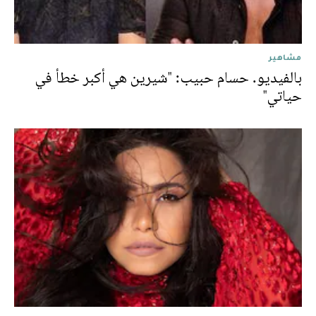
مشاهير
بالفيديو. حسام حبيب: "شيرين هي أكبر خطأ في
حياتي"