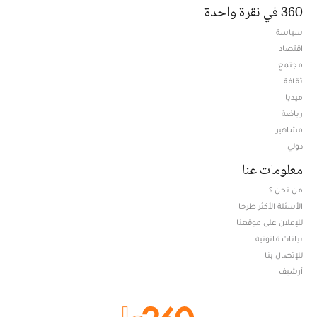
360 في نقرة واحدة
سياسة
اقتصاد
مجتمع
ثقافة
ميديا
Opens in new window
رياضة
مشاهير
دولي
معلومات عنا
من نحن ؟
الأسئلة الأكثر طرحا
للإعلان على موقعنا
بيانات قانونية
للإتصال بنا
أرشيف