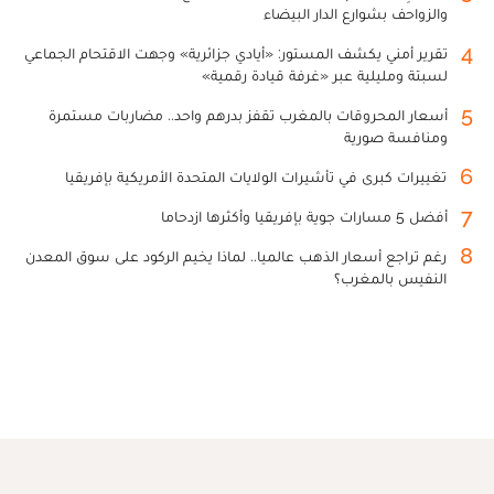
والزواحف بشوارع الدار البيضاء
4
تقرير أمني يكشف المستور: «أيادي جزائرية» وجهت الاقتحام الجماعي
لسبتة ومليلية عبر «غرفة قيادة رقمية»
5
أسعار المحروقات بالمغرب تقفز بدرهم واحد.. مضاربات مستمرة
ومنافسة صورية
6
تغييرات كبرى في تأشيرات الولايات المتحدة الأمريكية بإفريقيا
7
أفضل 5 مسارات جوية بإفريقيا وأكثرها ازدحاما
8
رغم تراجع أسعار الذهب عالميا.. لماذا يخيم الركود على سوق المعدن
النفيس بالمغرب؟