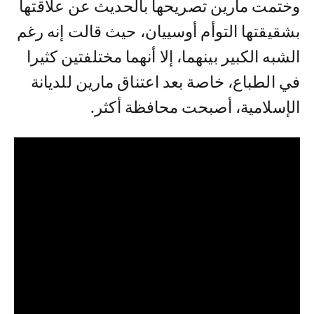
وختمت مارين تصريحها بالحديث عن علاقتها
بشقيقتها التوأم أوسييان، حيث قالت إنه رغم
الشبه الكبير بينهما، إلا أنهما مختلفتين كثيرا
في الطباع، خاصة بعد اعتناق مارين للديانة
الإسلامية، أصبحت محافظة أكثر.