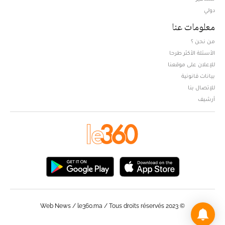
دولي
معلومات عنا
من نحن ؟
الأسئلة الأكثر طرحا
للإعلان على موقعنا
بيانات قانونية
للإتصال بنا
أرشيف
© Web News / le360.ma / Tous droits réservés 2023