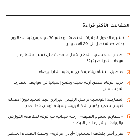
المقالات الأكثر قراءة
1
تأشيرة الدخول للولايات المتحدة: مواطنو 30 دولة إفريقية مطالبون
بدفع كفالة تصل إلى 20 ألف دولار
2
أضخم ثلاثة سدود بالمغرب: هل حافظت على نسب ملئها رغم
موجات الحر الصيفية؟
3
تفاصيل منشأة رياضية كبرى مرتقبة بالدار البيضاء
4
حرب الأرقام تعمق أزمة سبتة وتضع إسبانيا في مواجهة التضارب
المؤسساتي
5
المعارضة التونسية تراسل الرئيس الجزائري عبد المجيد تبون: دعمك
لقيس سعيد يكرس الدكتاتورية.. وسيادة تونس خط أحمر
6
«مطارِدو سموم الصيف».. رحلة ميدانية مع فرقة لمكافحة القوارض
والزواحف بشوارع الدار البيضاء
7
تقرير أمني يكشف المستور: «أيادي جزائرية» وجهت الاقتحام الجماعي