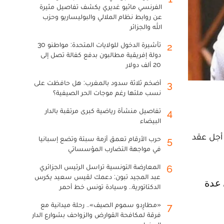
الفرنسي ماثيو غديري يكشف تفاصيل مثيرة
عن روابط نظام الملالي والبوليساريو وحزب
الله والجزائر
تأشيرة الدخول للولايات المتحدة: مواطنو 30
2
دولة إفريقية مطالبون بدفع كفالة تصل إلى
20 ألف دولار
أضخم ثلاثة سدود بالمغرب: هل حافظت على
3
نسب ملئها رغم موجات الحر الصيفية؟
تفاصيل منشأة رياضية كبرى مرتقبة بالدار
4
البيضاء
 وذلك من أجل عقد
حرب الأرقام تعمق أزمة سبتة وتضع إسبانيا
5
في مواجهة التضارب المؤسساتي
المعارضة التونسية تراسل الرئيس الجزائري
6
عبد المجيد تبون: دعمك لقيس سعيد يكرس
الدكتاتورية.. وسيادة تونس خط أحمر
«مطارِدو سموم الصيف».. رحلة ميدانية مع
7
فرقة لمكافحة القوارض والزواحف بشوارع الدار