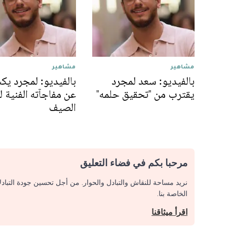
مشاهير
مشاهير
بالفيديو: سعد لمجرد
بالفيديو: لمجرد ي
يقترب من "تحقيق حلمه"
عن مفاجآته الفنية 
الصيف
مرحبا بكم في فضاء التعليق
نريد مساحة للنقاش والتبادل والحوار. من أجل تحسين جودة التباد
الخاصة بنا.
اقرأ ميثاقنا