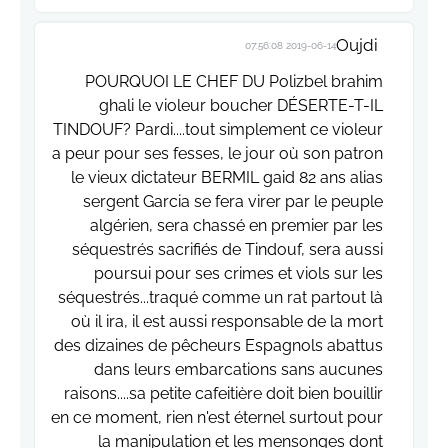
Oujdi
2019-06-14 07:56:08
POURQUOI LE CHEF DU Polizbel brahim
ghali le violeur boucher DÉSERTE-T-IL
TINDOUF? Pardi....tout simplement ce violeur
a peur pour ses fesses, le jour où son patron
le vieux dictateur BERMIL gaid 82 ans alias
sergent Garcia se fera virer par le peuple
algérien, sera chassé en premier par les
séquestrés sacrifiés de Tindouf, sera aussi
poursui pour ses crimes et viols sur les
séquestrés...traqué comme un rat partout là
où il ira, il est aussi responsable de la mort
des dizaines de pêcheurs Espagnols abattus
dans leurs embarcations sans aucunes
raisons....sa petite cafeitière doit bien bouillir
en ce moment, rien n'est éternel surtout pour
la manipulation et les mensonges dont