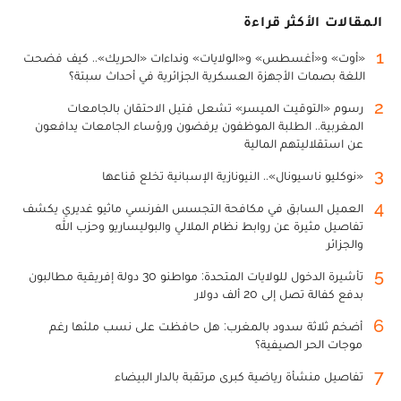
المقالات الأكثر قراءة
1
«أوت» و«أغسطس» و«الولايات» ونداءات «الحريك».. كيف فضحت
اللغة بصمات الأجهزة العسكرية الجزائرية في أحداث سبتة؟
2
رسوم «التوقيت الميسر» تشعل فتيل الاحتقان بالجامعات
المغربية.. الطلبة الموظفون يرفضون ورؤساء الجامعات يدافعون
عن استقلاليتهم المالية
3
«نوكليو ناسيونال».. النيونازية الإسبانية تخلع قناعها
4
العميل السابق في مكافحة التجسس الفرنسي ماثيو غديري يكشف
تفاصيل مثيرة عن روابط نظام الملالي والبوليساريو وحزب الله
والجزائر
5
تأشيرة الدخول للولايات المتحدة: مواطنو 30 دولة إفريقية مطالبون
بدفع كفالة تصل إلى 20 ألف دولار
6
أضخم ثلاثة سدود بالمغرب: هل حافظت على نسب ملئها رغم
موجات الحر الصيفية؟
7
تفاصيل منشأة رياضية كبرى مرتقبة بالدار البيضاء