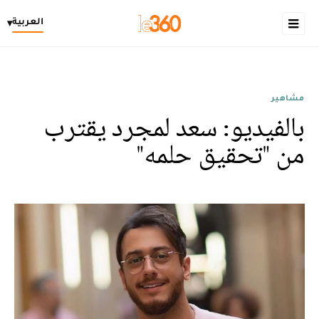
العربية
▾
مشاهير
بالفيديو: سعد لمجرد يقترب
من "تحقيق حلمه"