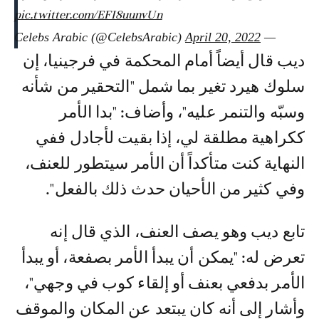
pic.twitter.com/EFI8uunvUn
April 20, 2022
— Celebs Arabic (@CelebsArabic)
ديب قال أيضاً أمام المحكمة في فرجينيا، إن
سلوك هيرد تغير بما شمل "التحقير من شأنه
وسبّه والتنمر عليه"، وأضاف: "بدا الأمر
ككراهية مطلقة لي، إذا بقيت لأجادل ففي
النهاية كنت متأكداً أن الأمر سيتطور للعنف،
وفي كثير من الأحيان حدث ذلك بالفعل".
تابع ديب وهو يصف العنف، الذي قال إنه
تعرض له: "يمكن أن يبدأ الأمر بصفعة، أو يبدأ
الأمر بدفعي بعنف أو إلقاء كوب في وجهي"،
وأشار إلى أنه كان يبتعد عن المكان والموقف