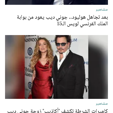
مشاهير
بعد تجاهل هوليود.. جوني ديب يعود من بوابة
الملك الفرنسي لويس الـ15
مشاهير
كاميرات الشرطة تكشف "أكاذيب" زوجة جوني ديب