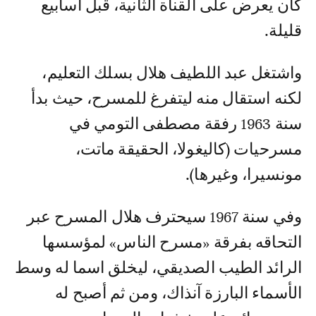
كان يعرض على القناة الثانية، قبل أسابيع
قليلة.
واشتغل عبد اللطيف هلال بسلك التعليم،
لكنه استقال منه ليتفرغ للمسرح، حيث بدأ
سنة 1963 رفقة مصطفى التومي في
مسرحيات (كاليغولا، الحقيقة ماتت،
مونسيرا، وغيرها).
وفي سنة 1967 سيحترف هلال المسرح عبر
التحاقه بفرقة «مسرح الناس» لمؤسسها
الرائد الطيب الصديقي، ليخلق اسما له وسط
الأسماء البارزة آنذاك، ومن ثم أصبح له