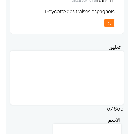
Rachid
2019-04-16 23:12:11
Boycotte des fraises espagnols.
رد
تعليق
0
/
800
الاسم