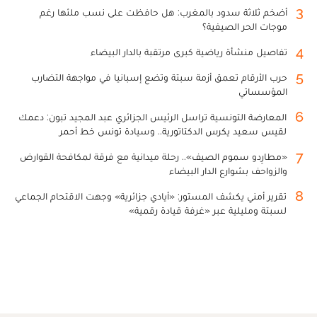
3
أضخم ثلاثة سدود بالمغرب: هل حافظت على نسب ملئها رغم
موجات الحر الصيفية؟
4
تفاصيل منشأة رياضية كبرى مرتقبة بالدار البيضاء
5
حرب الأرقام تعمق أزمة سبتة وتضع إسبانيا في مواجهة التضارب
المؤسساتي
6
المعارضة التونسية تراسل الرئيس الجزائري عبد المجيد تبون: دعمك
لقيس سعيد يكرس الدكتاتورية.. وسيادة تونس خط أحمر
7
«مطارِدو سموم الصيف».. رحلة ميدانية مع فرقة لمكافحة القوارض
والزواحف بشوارع الدار البيضاء
8
تقرير أمني يكشف المستور: «أيادي جزائرية» وجهت الاقتحام الجماعي
لسبتة ومليلية عبر «غرفة قيادة رقمية»