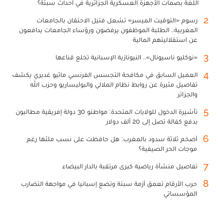
اللغة بصمات الأجهزة العسكرية الجزائرية في أحداث سبتة؟
2
رسوم «التوقيت الميسر» تشعل فتيل الاحتقان بالجامعات
المغربية.. الطلبة الموظفون يرفضون ورؤساء الجامعات يدافعون
عن استقلاليتهم المالية
3
«نوكليو ناسيونال».. النيونازية الإسبانية تخلع قناعها
4
العميل السابق في مكافحة التجسس الفرنسي ماثيو غديري يكشف
تفاصيل مثيرة عن روابط نظام الملالي والبوليساريو وحزب الله
والجزائر
5
تأشيرة الدخول للولايات المتحدة: مواطنو 30 دولة إفريقية مطالبون
بدفع كفالة تصل إلى 20 ألف دولار
6
أضخم ثلاثة سدود بالمغرب: هل حافظت على نسب ملئها رغم
موجات الحر الصيفية؟
7
تفاصيل منشأة رياضية كبرى مرتقبة بالدار البيضاء
8
حرب الأرقام تعمق أزمة سبتة وتضع إسبانيا في مواجهة التضارب
المؤسساتي