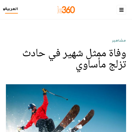
العربية
▾
مشاهير
وفاة ممثل شهير في حادث
تزلج مأساوي