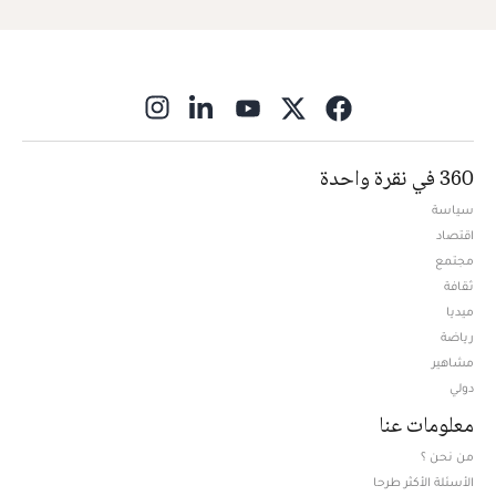
ns in new window
360 في نقرة واحدة
سياسة
اقتصاد
مجتمع
ثقافة
ميديا
Opens in new window
رياضة
مشاهير
دولي
معلومات عنا
من نحن ؟
الأسئلة الأكثر طرحا