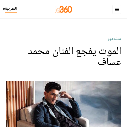
العربية
▾
مشاهير
الموت يفجع الفنان محمد
عساف