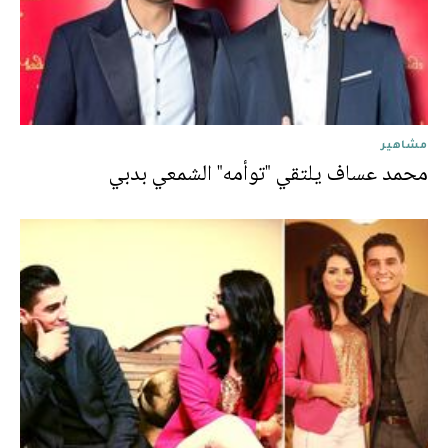
مشاهير
محمد عساف يلتقي "توأمه" الشمعي بدبي