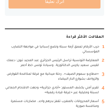
أترك تعليقا
المقالات الأكثر قراءة
1
حرب الأرقام تعمق أزمة سبتة وتضع إسبانيا في مواجهة التضارب
المؤسساتي
2
المعارضة التونسية تراسل الرئيس الجزائري عبد المجيد تبون: دعمك
لقيس سعيد يكرس الدكتاتورية.. وسيادة تونس خط أحمر
3
«مطارِدو سموم الصيف».. رحلة ميدانية مع فرقة لمكافحة القوارض
والزواحف بشوارع الدار البيضاء
4
تقرير أمني يكشف المستور: «أيادي جزائرية» وجهت الاقتحام الجماعي
لسبتة ومليلية عبر «غرفة قيادة رقمية»
5
أسعار المحروقات بالمغرب تقفز بدرهم واحد.. مضاربات مستمرة
ومنافسة صورية