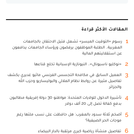
المقالات الأكثر قراءة
1
رسوم «التوقيت الميسر» تشعل فتيل الاحتقان بالجامعات
المغربية.. الطلبة الموظفون يرفضون ورؤساء الجامعات يدافعون
عن استقلاليتهم المالية
2
«نوكليو ناسيونال».. النيونازية الإسبانية تخلع قناعها
3
العميل السابق في مكافحة التجسس الفرنسي ماثيو غديري يكشف
تفاصيل مثيرة عن روابط نظام الملالي والبوليساريو وحزب الله
والجزائر
4
تأشيرة الدخول للولايات المتحدة: مواطنو 30 دولة إفريقية مطالبون
بدفع كفالة تصل إلى 20 ألف دولار
5
أضخم ثلاثة سدود بالمغرب: هل حافظت على نسب ملئها رغم
موجات الحر الصيفية؟
6
تفاصيل منشأة رياضية كبرى مرتقبة بالدار البيضاء