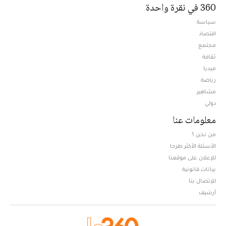
360 في نقرة واحدة
سياسة
اقتصاد
مجتمع
ثقافة
ميديا
Opens in new window
رياضة
مشاهير
دولي
معلومات عنا
من نحن ؟
الأسئلة الأكثر طرحا
للإعلان على موقعنا
بيانات قانونية
للإتصال بنا
أرشيف