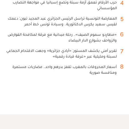
4
حرب الأرقام تعمق أزمة سبتة وتضع إسبانيا في مواجهة التضارب
المؤسساتي
5
المعارضة التونسية تراسل الرئيس الجزائري عبد المجيد تبون: دعمك
لقيس سعيد يكرس الدكتاتورية.. وسيادة تونس خط أحمر
6
«مطارِدو سموم الصيف».. رحلة ميدانية مع فرقة لمكافحة القوارض
والزواحف بشوارع الدار البيضاء
7
تقرير أمني يكشف المستور: «أيادي جزائرية» وجهت الاقتحام الجماعي
لسبتة ومليلية عبر «غرفة قيادة رقمية»
8
أسعار المحروقات بالمغرب تقفز بدرهم واحد.. مضاربات مستمرة
ومنافسة صورية