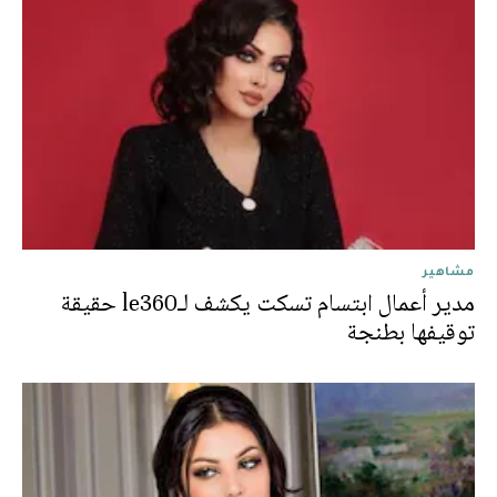
مشاهير
مدير أعمال ابتسام تسكت يكشف لـle360 حقيقة
توقيفها بطنجة