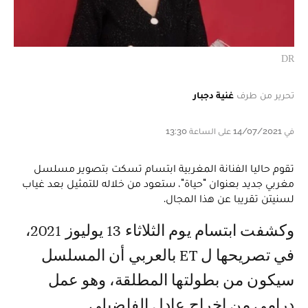
DR
تحرير من طرف
غنية دجبار
في 14/07/2021 على الساعة 13:30
تقوم حاليا الفنانة المغربية ابتسام تسكت بتصوير مسلسل
مغربي جديد بعنوان "حياة"، ستعود من خلاله للتمثيل بعد غياب
لسنيتن تقريبا عن هذا المجال.
وكشفت ابتسام يوم الثلاثاء 13 يوليوز 2021،
في تصريحها ل ET بالعربي أن المسلسل
سيكون من بطولتها المطلقة، وهو عمل
درامي من إخراج عادل الفاضيلي.