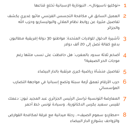
1
«نوكليو ناسيونال».. النيونازية الإسبانية تخلع قناعها
2
العميل السابق في مكافحة التجسس الفرنسي ماثيو غديري يكشف
تفاصيل مثيرة عن روابط نظام الملالي والبوليساريو وحزب الله
والجزائر
3
تأشيرة الدخول للولايات المتحدة: مواطنو 30 دولة إفريقية مطالبون
بدفع كفالة تصل إلى 20 ألف دولار
4
أضخم ثلاثة سدود بالمغرب: هل حافظت على نسب ملئها رغم
موجات الحر الصيفية؟
5
تفاصيل منشأة رياضية كبرى مرتقبة بالدار البيضاء
6
حرب الأرقام تعمق أزمة سبتة وتضع إسبانيا في مواجهة التضارب
المؤسساتي
7
المعارضة التونسية تراسل الرئيس الجزائري عبد المجيد تبون: دعمك
لقيس سعيد يكرس الدكتاتورية.. وسيادة تونس خط أحمر
8
«مطارِدو سموم الصيف».. رحلة ميدانية مع فرقة لمكافحة القوارض
والزواحف بشوارع الدار البيضاء