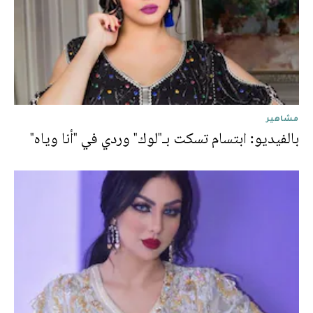
مشاهير
بالفيديو: ابتسام تسكت بـ"لوك" وردي في "أنا وياه"