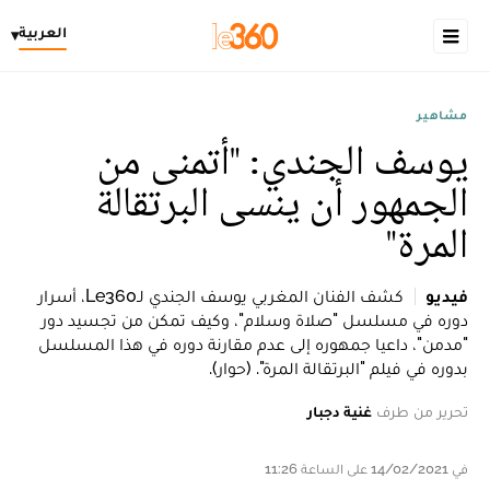
العربية
▾
مشاهير
يوسف الجندي: "أتمنى من
الجمهور أن ينسى البرتقالة
المرة"
فيديو
كشف الفنان المغربي يوسف الجندي لـLe360، أسرار
دوره في مسلسل "صلاة وسلام"، وكيف تمكن من تجسيد دور
"مدمن"، داعيا جمهوره إلى عدم مقارنة دوره في هذا المسلسل
بدوره في فيلم "البرتقالة المرة". (حوار).
تحرير من طرف
غنية دجبار
في 14/02/2021 على الساعة 11:26