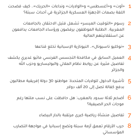
1
«أوت» و«أغسطس» و«الولايات» ونداءات «الحريك».. كيف فضحت
اللغة بصمات الأجهزة العسكرية الجزائرية في أحداث سبتة؟
2
رسوم «التوقيت الميسر» تشعل فتيل الاحتقان بالجامعات
المغربية.. الطلبة الموظفون يرفضون ورؤساء الجامعات يدافعون
عن استقلاليتهم المالية
3
«نوكليو ناسيونال».. النيونازية الإسبانية تخلع قناعها
4
العميل السابق في مكافحة التجسس الفرنسي ماثيو غديري يكشف
تفاصيل مثيرة عن روابط نظام الملالي والبوليساريو وحزب الله
والجزائر
5
تأشيرة الدخول للولايات المتحدة: مواطنو 30 دولة إفريقية مطالبون
بدفع كفالة تصل إلى 20 ألف دولار
6
أضخم ثلاثة سدود بالمغرب: هل حافظت على نسب ملئها رغم
موجات الحر الصيفية؟
7
تفاصيل منشأة رياضية كبرى مرتقبة بالدار البيضاء
8
حرب الأرقام تعمق أزمة سبتة وتضع إسبانيا في مواجهة التضارب
المؤسساتي