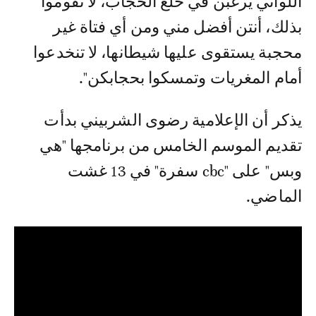
اللواتي يرغبن في خلع الحجاب، لا تقوموا
بذلك، أنتن أفضل مني ومن أي فتاة غير
محجبة يستقوى عليها شيطانها، لا تنخدعوا
أمام المغريات وتمسكوا بحجابكن".
يذكر أن الإعلامية رضوى الشربيني بدأت
تقديم الموسم الخامس من برنامجها "هي
وبس" على "cbc سفرة" في 13 غشت
الماضي.