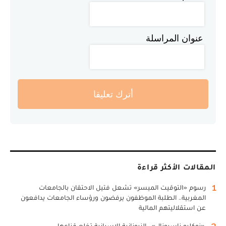
عنوان المراسلة
أترك تعليقا
المقالات الأكثر قراءة
1
رسوم «التوقيت الميسر» تشعل فتيل الاحتقان بالجامعات
المغربية.. الطلبة الموظفون يرفضون ورؤساء الجامعات يدافعون
عن استقلاليتهم المالية
2
«نوكليو ناسيونال».. النيونازية الإسبانية تخلع قناعها