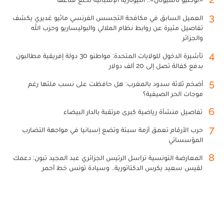
3
العميل السابق في مكافحة التجسس الفرنسي ماثيو غديري يكشف
تفاصيل مثيرة عن روابط نظام الملالي والبوليساريو وحزب الله
والجزائر
4
تأشيرة الدخول للولايات المتحدة: مواطنو 30 دولة إفريقية مطالبون
بدفع كفالة تصل إلى 20 ألف دولار
5
أضخم ثلاثة سدود بالمغرب: هل حافظت على نسب ملئها رغم
موجات الحر الصيفية؟
6
تفاصيل منشأة رياضية كبرى مرتقبة بالدار البيضاء
7
حرب الأرقام تعمق أزمة سبتة وتضع إسبانيا في مواجهة التضارب
المؤسساتي
8
المعارضة التونسية تراسل الرئيس الجزائري عبد المجيد تبون: دعمك
لقيس سعيد يكرس الدكتاتورية.. وسيادة تونس خط أحمر