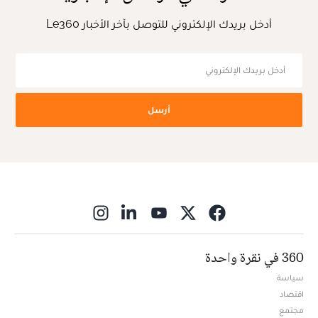
أدخل بريدك الإلكتروني للتوصل بآخر الأخبار Le360
أرسل
ns in new window
360 في نقرة واحدة
سياسة
اقتصاد
مجتمع