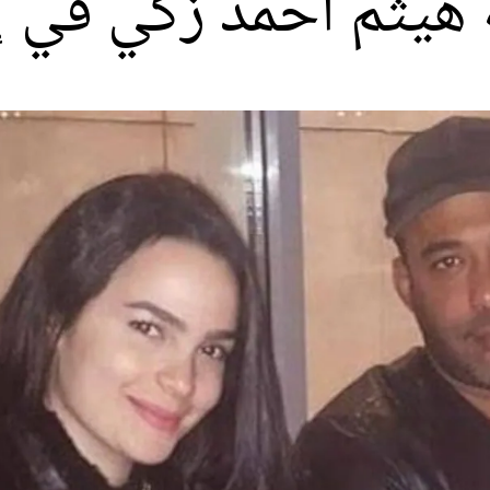
هيثم أحمد زكي في إن