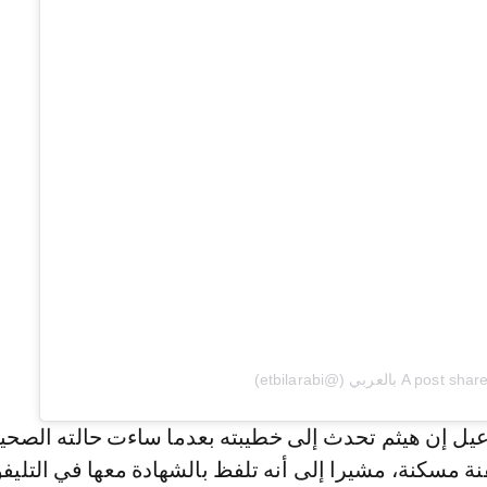
A  بالعربي (@etbilarabi)
يل إن هيثم تحدث إلى خطيبته بعدما ساءت حالته الصحي
نة مسكنة، مشيرا إلى أنه تلفظ بالشهادة معها في التليف