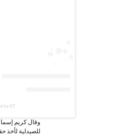
post shared by ET
وقال كريم إسماع
للصيدلية لأخذ حق