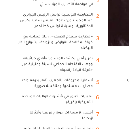
في مواجهة التضارب المؤسساتي
المعارضة التونسية تراسل الرئيس الجزائري
2
عبد المجيد تبون: دعمك لقيس سعيد يكرس
الدكتاتورية.. وسيادة تونس خط أحمر
«مطارِدو سموم الصيف».. رحلة ميدانية مع
3
فرقة لمكافحة القوارض والزواحف بشوارع الدار
البيضاء
تقرير أمني يكشف المستور: «أيادي جزائرية»
4
وجهت الاقتحام الجماعي لسبتة ومليلية عبر
«غرفة قيادة رقمية»
رد على
أسعار المحروقات بالمغرب تقفز بدرهم واحد..
5
مضاربات مستمرة ومنافسة صورية
تغييرات كبرى في تأشيرات الولايات المتحدة
6
الأمريكية بإفريقيا
أفضل 5 مسارات جوية بإفريقيا وأكثرها
7
ازدحاما
رغم تراجع أسعار الذهب عالميا.. لماذا يخيم