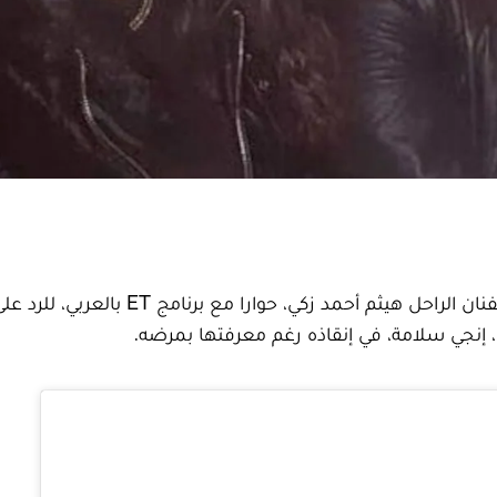
أجرى المخرج كريم إسماعيل، أحد الأصدقاء المقربين للفنان الراحل هيثم أحمد زكي، حوارا مع برنامج ET بالعربي، لل
إنجي سلامة، في إنقاذه رغم معرفتها بمرضه.