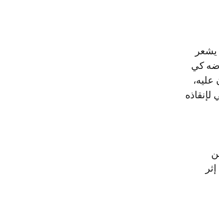
 يشعر
رضه كي
 عليه،
 لإنقاذه
ن
لماضي عن عمر ناهز 35 عاما إثر