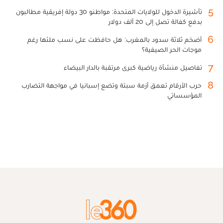
5
تأشيرة الدخول للولايات المتحدة: مواطنو 30 دولة إفريقية مطالبون
بدفع كفالة تصل إلى 20 ألف دولار
6
أضخم ثلاثة سدود بالمغرب: هل حافظت على نسب ملئها رغم
موجات الحر الصيفية؟
7
تفاصيل منشأة رياضية كبرى مرتقبة بالدار البيضاء
8
حرب الأرقام تعمق أزمة سبتة وتضع إسبانيا في مواجهة التضارب
المؤسساتي