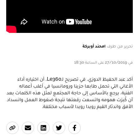
تحرير من طرف
امحند أوبركة
في 27/10/2019 على الساعة 18:30
أكد عبد الحفيظ الدوزي، في تصريح لـLe360، أن اختياره أداء
الأغاني التي تحمل طابعا حزينا ورومانسيا في أغلب أعماله
الفنية، يرجع بالأساس إلى حاجة المجتمع لمثل هذه الكلمات بعد
أن كُبرَت همومه واتسعت رقعتها نتيجة ضغوط العمل وانسداد
الأفق واندثار القيم رويدا رويدا لأسباب مختلفة.