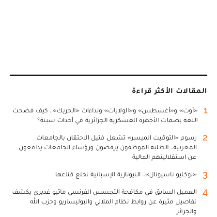
المقالات الأكثر قراءة
1
«أوت» و«أغسطس» و«الولايات» ونداءات «الحريك».. كيف فضحت
اللغة بصمات الأجهزة العسكرية الجزائرية في أحداث سبتة؟
2
رسوم «التوقيت الميسر» تشعل فتيل الاحتقان بالجامعات
المغربية.. الطلبة الموظفون يرفضون ورؤساء الجامعات يدافعون
عن استقلاليتهم المالية
3
«نوكليو ناسيونال».. النيونازية الإسبانية تخلع قناعها
4
العميل السابق في مكافحة التجسس الفرنسي ماثيو غديري يكشف
تفاصيل مثيرة عن روابط نظام الملالي والبوليساريو وحزب الله
والجزائر