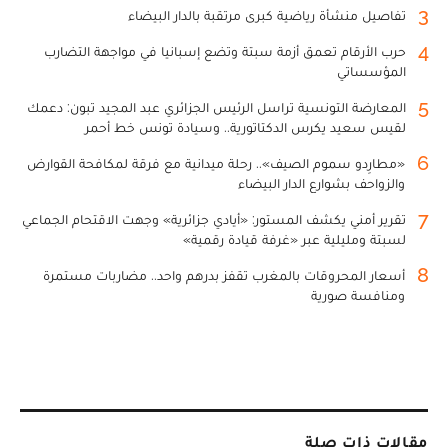
3
تفاصيل منشأة رياضية كبرى مرتقبة بالدار البيضاء
4
حرب الأرقام تعمق أزمة سبتة وتضع إسبانيا في مواجهة التضارب
المؤسساتي
5
المعارضة التونسية تراسل الرئيس الجزائري عبد المجيد تبون: دعمك
لقيس سعيد يكرس الدكتاتورية.. وسيادة تونس خط أحمر
6
«مطارِدو سموم الصيف».. رحلة ميدانية مع فرقة لمكافحة القوارض
والزواحف بشوارع الدار البيضاء
7
تقرير أمني يكشف المستور: «أيادي جزائرية» وجهت الاقتحام الجماعي
لسبتة ومليلية عبر «غرفة قيادة رقمية»
8
أسعار المحروقات بالمغرب تقفز بدرهم واحد.. مضاربات مستمرة
ومنافسة صورية
مقالات ذات صلة