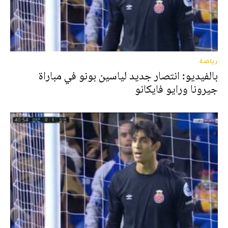
رياضة
بالفيديو: انتصار جديد لياسين بونو في مباراة
جيرونا ورايو فايكانو