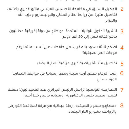
2
العميل السابق في مكافحة التجسس الفرنسي ماثيو غديري يكشف
تفاصيل مثيرة عن روابط نظام الملالي والبوليساريو وحزب الله
والجزائر
3
تأشيرة الدخول للولايات المتحدة: مواطنو 30 دولة إفريقية مطالبون
بدفع كفالة تصل إلى 20 ألف دولار
4
أضخم ثلاثة سدود بالمغرب: هل حافظت على نسب ملئها رغم
موجات الحر الصيفية؟
5
تفاصيل منشأة رياضية كبرى مرتقبة بالدار البيضاء
6
حرب الأرقام تعمق أزمة سبتة وتضع إسبانيا في مواجهة التضارب
المؤسساتي
7
المعارضة التونسية تراسل الرئيس الجزائري عبد المجيد تبون: دعمك
لقيس سعيد يكرس الدكتاتورية.. وسيادة تونس خط أحمر
8
«مطارِدو سموم الصيف».. رحلة ميدانية مع فرقة لمكافحة القوارض
والزواحف بشوارع الدار البيضاء