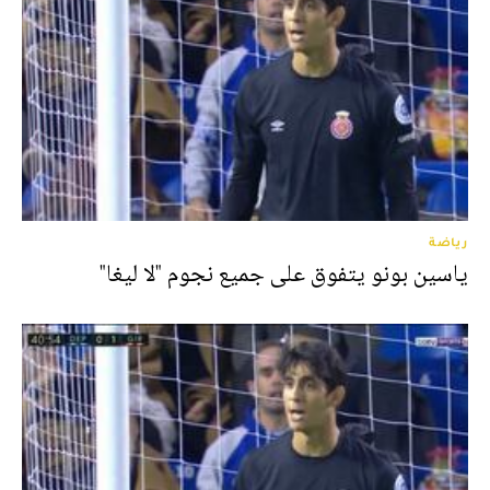
رياضة
ياسين بونو يتفوق على جميع نجوم "لا ليغا"