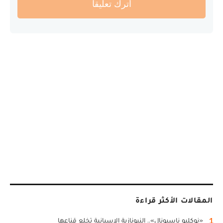
أترك تعليقا
المقالات الأكثر قراءة
1
«نوكليو ناسيونال».. النيونازية الإسبانية تخلع قناعها