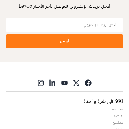
أدخل بريدك الإلكتروني للتوصل بآخر الأخبار Le360
أرسل
ns in new window
360 في نقرة واحدة
سياسة
اقتصاد
مجتمع