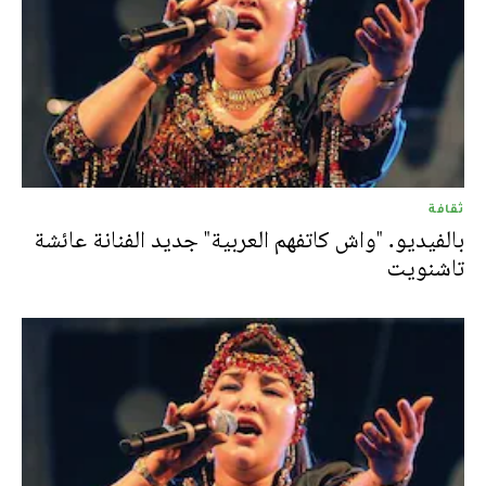
ثقافة
بالفيديو. "واش كاتفهم العربية" جديد الفنانة عائشة
تاشنويت