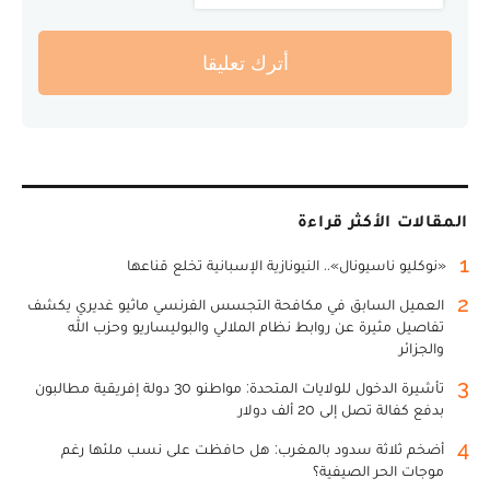
أترك تعليقا
المقالات الأكثر قراءة
1
«نوكليو ناسيونال».. النيونازية الإسبانية تخلع قناعها
2
العميل السابق في مكافحة التجسس الفرنسي ماثيو غديري يكشف
تفاصيل مثيرة عن روابط نظام الملالي والبوليساريو وحزب الله
والجزائر
3
تأشيرة الدخول للولايات المتحدة: مواطنو 30 دولة إفريقية مطالبون
بدفع كفالة تصل إلى 20 ألف دولار
4
أضخم ثلاثة سدود بالمغرب: هل حافظت على نسب ملئها رغم
موجات الحر الصيفية؟