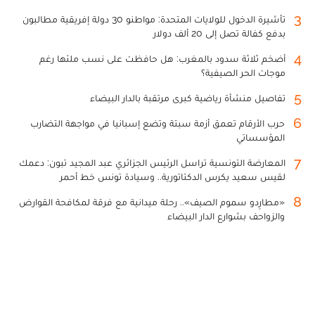
3
تأشيرة الدخول للولايات المتحدة: مواطنو 30 دولة إفريقية مطالبون
بدفع كفالة تصل إلى 20 ألف دولار
4
أضخم ثلاثة سدود بالمغرب: هل حافظت على نسب ملئها رغم
موجات الحر الصيفية؟
5
تفاصيل منشأة رياضية كبرى مرتقبة بالدار البيضاء
6
حرب الأرقام تعمق أزمة سبتة وتضع إسبانيا في مواجهة التضارب
المؤسساتي
7
المعارضة التونسية تراسل الرئيس الجزائري عبد المجيد تبون: دعمك
لقيس سعيد يكرس الدكتاتورية.. وسيادة تونس خط أحمر
8
«مطارِدو سموم الصيف».. رحلة ميدانية مع فرقة لمكافحة القوارض
والزواحف بشوارع الدار البيضاء