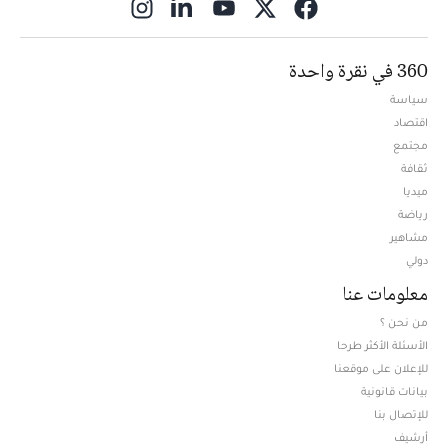
ns in new window
360 في نقرة واحدة
سياسة
اقتصاد
مجتمع
ثقافة
ميديا
Opens in new window
رياضة
مشاهير
دولي
معلومات عنا
من نحن ؟
الأسئلة الأكثر طرحا
للإعلان على موقعنا
بيانات قانونية
للإتصال بنا
أرشيف