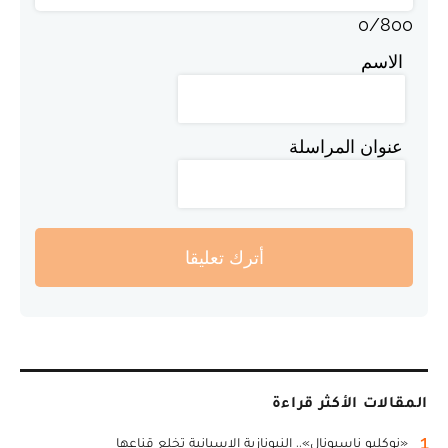
0
/
800
الاسم
عنوان المراسلة
أترك تعليقا
المقالات الأكثر قراءة
1
«نوكليو ناسيونال».. النيونازية الإسبانية تخلع قناعها