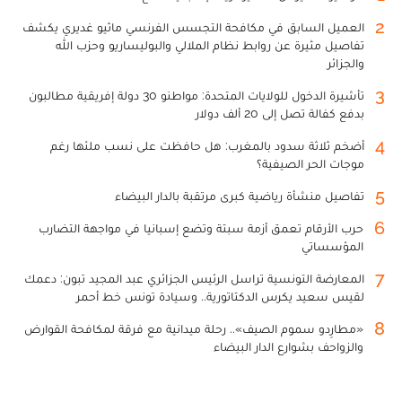
2
العميل السابق في مكافحة التجسس الفرنسي ماثيو غديري يكشف
تفاصيل مثيرة عن روابط نظام الملالي والبوليساريو وحزب الله
والجزائر
3
تأشيرة الدخول للولايات المتحدة: مواطنو 30 دولة إفريقية مطالبون
بدفع كفالة تصل إلى 20 ألف دولار
4
أضخم ثلاثة سدود بالمغرب: هل حافظت على نسب ملئها رغم
موجات الحر الصيفية؟
5
تفاصيل منشأة رياضية كبرى مرتقبة بالدار البيضاء
6
حرب الأرقام تعمق أزمة سبتة وتضع إسبانيا في مواجهة التضارب
المؤسساتي
7
المعارضة التونسية تراسل الرئيس الجزائري عبد المجيد تبون: دعمك
لقيس سعيد يكرس الدكتاتورية.. وسيادة تونس خط أحمر
8
«مطارِدو سموم الصيف».. رحلة ميدانية مع فرقة لمكافحة القوارض
والزواحف بشوارع الدار البيضاء