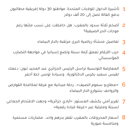
1
تأشيرة الدخول للولايات المتحدة: مواطنو 30 دولة إفريقية مطالبون
بدفع كفالة تصل إلى 20 ألف دولار
2
أضخم ثلاثة سدود بالمغرب: هل حافظت على نسب ملئها رغم
موجات الحر الصيفية؟
3
تفاصيل منشأة رياضية كبرى مرتقبة بالدار البيضاء
4
حرب الأرقام تعمق أزمة سبتة وتضع إسبانيا في مواجهة التضارب
المؤسساتي
5
المعارضة التونسية تراسل الرئيس الجزائري عبد المجيد تبون: دعمك
لقيس سعيد يكرس الدكتاتورية.. وسيادة تونس خط أحمر
6
«مطارِدو سموم الصيف».. رحلة ميدانية مع فرقة لمكافحة القوارض
والزواحف بشوارع الدار البيضاء
7
تقرير أمني يكشف المستور: «أيادي جزائرية» وجهت الاقتحام الجماعي
لسبتة ومليلية عبر «غرفة قيادة رقمية»
8
أسعار المحروقات بالمغرب تقفز بدرهم واحد.. مضاربات مستمرة
ومنافسة صورية