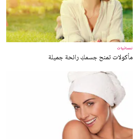
نسائيات
مأكولات تمنح جسمكِ رائحة جميلة