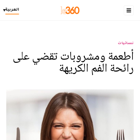
العربية
▾
نسائيات
أطعمة ومشروبات تقضي على
رائحة الفم الكريهة