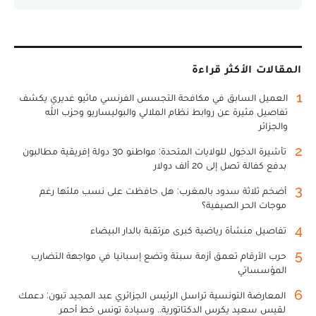
المقالات الأكثر قراءة
1
العميل السابق في مكافحة التجسس الفرنسي ماثيو غديري يكشف
تفاصيل مثيرة عن روابط نظام الملالي والبوليساريو وحزب الله
والجزائر
2
تأشيرة الدخول للولايات المتحدة: مواطنو 30 دولة إفريقية مطالبون
بدفع كفالة تصل إلى 20 ألف دولار
3
أضخم ثلاثة سدود بالمغرب: هل حافظت على نسب ملئها رغم
موجات الحر الصيفية؟
4
تفاصيل منشأة رياضية كبرى مرتقبة بالدار البيضاء
5
حرب الأرقام تعمق أزمة سبتة وتضع إسبانيا في مواجهة التضارب
المؤسساتي
6
المعارضة التونسية تراسل الرئيس الجزائري عبد المجيد تبون: دعمك
لقيس سعيد يكرس الدكتاتورية.. وسيادة تونس خط أحمر