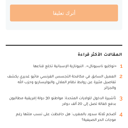
أترك تعليقا
المقالات الأكثر قراءة
1
«نوكليو ناسيونال».. النيونازية الإسبانية تخلع قناعها
2
العميل السابق في مكافحة التجسس الفرنسي ماثيو غديري يكشف
تفاصيل مثيرة عن روابط نظام الملالي والبوليساريو وحزب الله
والجزائر
3
تأشيرة الدخول للولايات المتحدة: مواطنو 30 دولة إفريقية مطالبون
بدفع كفالة تصل إلى 20 ألف دولار
4
أضخم ثلاثة سدود بالمغرب: هل حافظت على نسب ملئها رغم
موجات الحر الصيفية؟