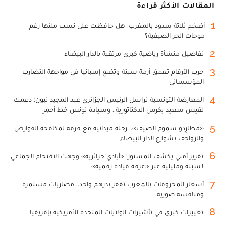
المقالات الأكثر قراءة
1
أضخم ثلاثة سدود بالمغرب: هل حافظت على نسب ملئها رغم
موجات الحر الصيفية؟
2
تفاصيل منشأة رياضية كبرى مرتقبة بالدار البيضاء
3
حرب الأرقام تعمق أزمة سبتة وتضع إسبانيا في مواجهة التضارب
المؤسساتي
4
المعارضة التونسية تراسل الرئيس الجزائري عبد المجيد تبون: دعمك
لقيس سعيد يكرس الدكتاتورية.. وسيادة تونس خط أحمر
5
«مطارِدو سموم الصيف».. رحلة ميدانية مع فرقة لمكافحة القوارض
والزواحف بشوارع الدار البيضاء
6
تقرير أمني يكشف المستور: «أيادي جزائرية» وجهت الاقتحام الجماعي
لسبتة ومليلية عبر «غرفة قيادة رقمية»
7
أسعار المحروقات بالمغرب تقفز بدرهم واحد.. مضاربات مستمرة
ومنافسة صورية
8
تغييرات كبرى في تأشيرات الولايات المتحدة الأمريكية بإفريقيا