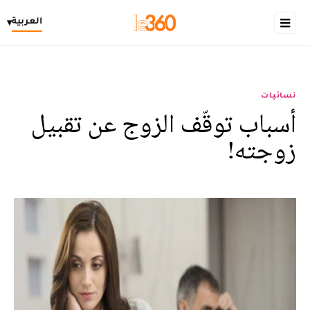
العربية
▾
نسائيات
أسباب توقّف الزوج عن تقبيل
زوجته!