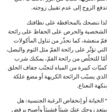
تدفع الزوج إلى عدم تقبيل زوجته.
لذا ننصحك بالمحافظة على نظافتك
الشخصية والحرص على الحفاظ على رائحة
فمّ منعشة، كما نحذّر من تناول المأكولات
التي تؤثّر على رائحة الفمّ مثل الثوم والبصل،
أمّا للتخلّص من رائحة الفمّ، يمكنك شرب
كميّات كبيرة من المياه لتجنّب جفاف الحلق
الذي يسبّب الرائحة الكريهة أو مضغ علكة
بنكهة النعناع.
* الخيانة أو إنخفاض الرغبة الجنسية: هل
يبتعد زوجك عنك شيئاُ فشيئاً وأصبح يرفض