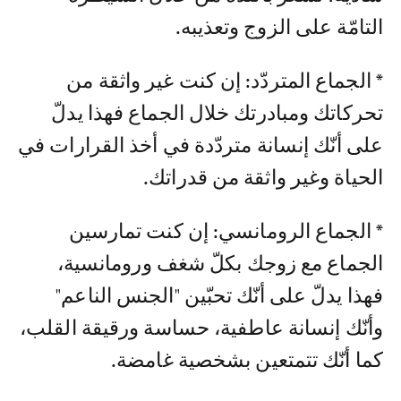
التامّة على الزوج وتعذيبه.
* الجماع المتردّد: إن كنت غير واثقة من
تحركاتك ومبادرتك خلال الجماع فهذا يدلّ
على أنّك إنسانة متردّدة في أخذ القرارات في
الحياة وغير واثقة من قدراتك.
* الجماع الرومانسي: إن كنت تمارسين
الجماع مع زوجك بكلّ شغف ورومانسية،
فهذا يدلّ على أنّك تحبّين "الجنس الناعم"
وأنّك إنسانة عاطفية، حساسة ورقيقة القلب،
كما أنّك تتمتعين بشخصية غامضة.