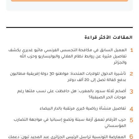
المقالات الأكثر قراءة
1
العميل السابق في مكافحة التجسس الفرنسي ماثيو غديري يكشف
تفاصيل مثيرة عن روابط نظام الملالي والبوليساريو وحزب الله
والجزائر
2
تأشيرة الدخول للولايات المتحدة: مواطنو 30 دولة إفريقية مطالبون
بدفع كفالة تصل إلى 20 ألف دولار
3
أضخم ثلاثة سدود بالمغرب: هل حافظت على نسب ملئها رغم
موجات الحر الصيفية؟
4
تفاصيل منشأة رياضية كبرى مرتقبة بالدار البيضاء
5
حرب الأرقام تعمق أزمة سبتة وتضع إسبانيا في مواجهة التضارب
المؤسساتي
6
المعارضة التونسية تراسل الرئيس الجزائري عبد المجيد تبون: دعمك