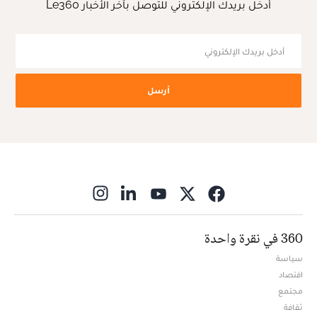
أدخل بريدك الإلكتروني للتوصل بآخر الأخبار Le360
أرسل
ns in new window
360 في نقرة واحدة
سياسة
اقتصاد
مجتمع
ثقافة