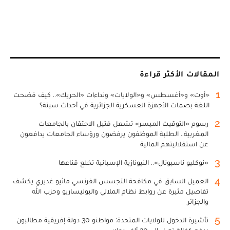
المقالات الأكثر قراءة
1
«أوت» و«أغسطس» و«الولايات» ونداءات «الحريك».. كيف فضحت
اللغة بصمات الأجهزة العسكرية الجزائرية في أحداث سبتة؟
2
رسوم «التوقيت الميسر» تشعل فتيل الاحتقان بالجامعات
المغربية.. الطلبة الموظفون يرفضون ورؤساء الجامعات يدافعون
عن استقلاليتهم المالية
3
«نوكليو ناسيونال».. النيونازية الإسبانية تخلع قناعها
4
العميل السابق في مكافحة التجسس الفرنسي ماثيو غديري يكشف
تفاصيل مثيرة عن روابط نظام الملالي والبوليساريو وحزب الله
والجزائر
5
تأشيرة الدخول للولايات المتحدة: مواطنو 30 دولة إفريقية مطالبون