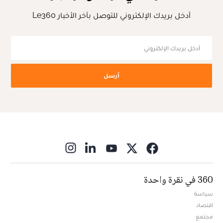
أدخل بريدك الإلكتروني للتوصل بآخر الأخبار Le360
أرسل
ns in new window
360 في نقرة واحدة
سياسة
اقتصاد
مجتمع