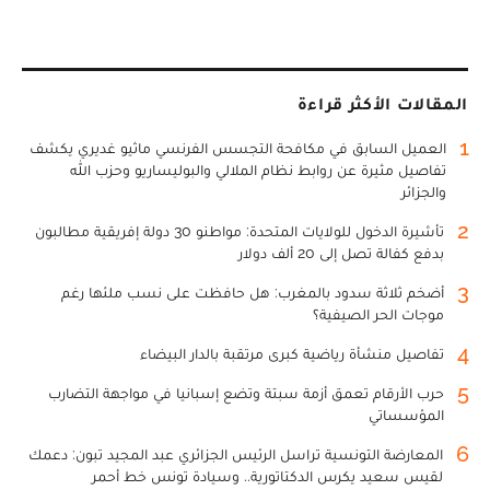
المقالات الأكثر قراءة
1
العميل السابق في مكافحة التجسس الفرنسي ماثيو غديري يكشف
تفاصيل مثيرة عن روابط نظام الملالي والبوليساريو وحزب الله
والجزائر
2
تأشيرة الدخول للولايات المتحدة: مواطنو 30 دولة إفريقية مطالبون
بدفع كفالة تصل إلى 20 ألف دولار
3
أضخم ثلاثة سدود بالمغرب: هل حافظت على نسب ملئها رغم
موجات الحر الصيفية؟
4
تفاصيل منشأة رياضية كبرى مرتقبة بالدار البيضاء
5
حرب الأرقام تعمق أزمة سبتة وتضع إسبانيا في مواجهة التضارب
المؤسساتي
6
المعارضة التونسية تراسل الرئيس الجزائري عبد المجيد تبون: دعمك
لقيس سعيد يكرس الدكتاتورية.. وسيادة تونس خط أحمر