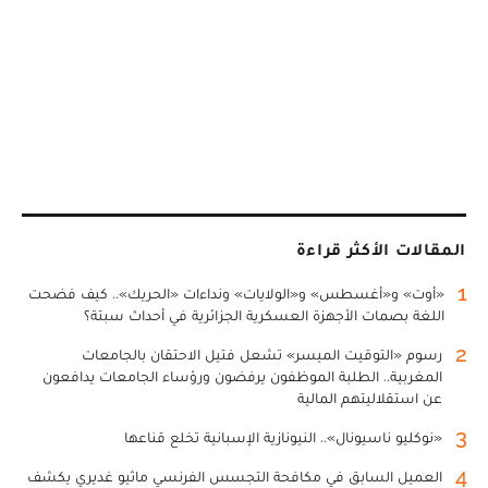
المقالات الأكثر قراءة
1
«أوت» و«أغسطس» و«الولايات» ونداءات «الحريك».. كيف فضحت
اللغة بصمات الأجهزة العسكرية الجزائرية في أحداث سبتة؟
2
رسوم «التوقيت الميسر» تشعل فتيل الاحتقان بالجامعات
المغربية.. الطلبة الموظفون يرفضون ورؤساء الجامعات يدافعون
عن استقلاليتهم المالية
3
«نوكليو ناسيونال».. النيونازية الإسبانية تخلع قناعها
4
العميل السابق في مكافحة التجسس الفرنسي ماثيو غديري يكشف