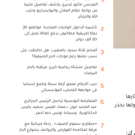
الفرنسي ماثيو غديري يكشف تفاصيل مثيرة
عن روابط نظام الملالي والبوليساريو وحزب
الله والجزائر
تأشيرة الدخول للولايات المتحدة: مواطنو 30
2
دولة إفريقية مطالبون بدفع كفالة تصل إلى
20 ألف دولار
أضخم ثلاثة سدود بالمغرب: هل حافظت على
3
نسب ملئها رغم موجات الحر الصيفية؟
تفاصيل منشأة رياضية كبرى مرتقبة بالدار
4
البيضاء
حرب الأرقام تعمق أزمة سبتة وتضع إسبانيا
5
في مواجهة التضارب المؤسساتي
ارها
المعارضة التونسية تراسل الرئيس الجزائري
6
لها بحذر
عبد المجيد تبون: دعمك لقيس سعيد يكرس
الدكتاتورية.. وسيادة تونس خط أحمر
«مطارِدو سموم الصيف».. رحلة ميدانية مع
7
فرقة لمكافحة القوارض والزواحف بشوارع الدار
رك: