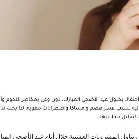
احتفالا بحلول عيد الأضحى المبارك، دون وعى بمخاطر اللحوم وآث
عالية تسبب عسر هضم وإمساكا واضطرابات معوية، لذا يجب تناو
 لتقليل مخاطرها.
ن تناول المشروبات العشبية خلال أيام عيد الأضحى المبا