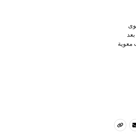
وى
بعد
 معوية