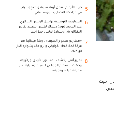
حرب الأرقام تعمق أزمة سبتة وتضع إسبانيا
5
في مواجهة التضارب المؤسساتي
المعارضة التونسية تراسل الرئيس الجزائري
6
عبد المجيد تبون: دعمك لقيس سعيد يكرس
الدكتاتورية.. وسيادة تونس خط أحمر
«مطارِدو سموم الصيف».. رحلة ميدانية مع
7
فرقة لمكافحة القوارض والزواحف بشوارع الدار
البيضاء
تقرير أمني يكشف المستور: «أيادي جزائرية»
8
وجهت الاقتحام الجماعي لسبتة ومليلية عبر
«غرفة قيادة رقمية»
ال، حيث
 بعض