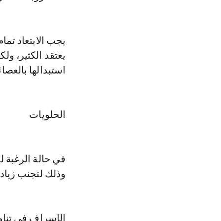
يجب الابتعاد تما
يعتقد الكثير، ول
استبدالها بالعصا
الحلويات
في حالة الرغبة ل
وذلك لتجنب زيادة 
الإسراف في تناو