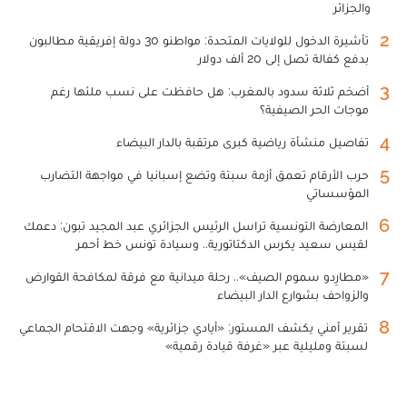
والجزائر
2
تأشيرة الدخول للولايات المتحدة: مواطنو 30 دولة إفريقية مطالبون
بدفع كفالة تصل إلى 20 ألف دولار
3
أضخم ثلاثة سدود بالمغرب: هل حافظت على نسب ملئها رغم
موجات الحر الصيفية؟
4
تفاصيل منشأة رياضية كبرى مرتقبة بالدار البيضاء
5
حرب الأرقام تعمق أزمة سبتة وتضع إسبانيا في مواجهة التضارب
المؤسساتي
6
المعارضة التونسية تراسل الرئيس الجزائري عبد المجيد تبون: دعمك
لقيس سعيد يكرس الدكتاتورية.. وسيادة تونس خط أحمر
7
«مطارِدو سموم الصيف».. رحلة ميدانية مع فرقة لمكافحة القوارض
والزواحف بشوارع الدار البيضاء
8
تقرير أمني يكشف المستور: «أيادي جزائرية» وجهت الاقتحام الجماعي
لسبتة ومليلية عبر «غرفة قيادة رقمية»