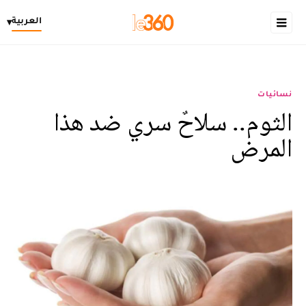
العربية
▾
نسائيات
الثوم.. سلاحٌ سري ضد هذا
المرض