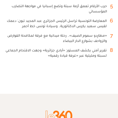
5
حرب الأرقام تعمق أزمة سبتة وتضع إسبانيا في مواجهة التضارب
المؤسساتي
6
المعارضة التونسية تراسل الرئيس الجزائري عبد المجيد تبون: دعمك
لقيس سعيد يكرس الدكتاتورية.. وسيادة تونس خط أحمر
7
«مطارِدو سموم الصيف».. رحلة ميدانية مع فرقة لمكافحة القوارض
والزواحف بشوارع الدار البيضاء
8
تقرير أمني يكشف المستور: «أيادي جزائرية» وجهت الاقتحام الجماعي
لسبتة ومليلية عبر «غرفة قيادة رقمية»