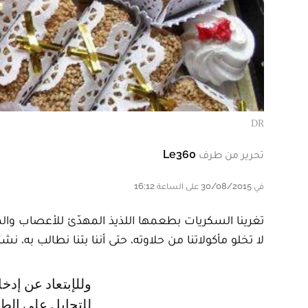
DR
تحرير من طرف
Le360
في 30/08/2015 على الساعة 16:12
تغرينا السكريات بطعمها اللذيذ المهدّئ للأعصاب والمول
لا تخلو مأكولاتنا من حلاوته، حتى أننا بتنا نطالب به، ن
وللإبتعاد عن إدخال السكر الى مأكولاتنا، إعتمدوا هذه الحيل البسيطة، وإنّما الذكية
للتحايل على الطع