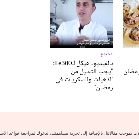
مجتمع
بالفيديو. هيكل لـLe360:
رمضان
"يجب التقليل من
الذهيات والسكريات في
رمضان"
لات بموجب مقالاتنا، بالإضافة إلى تجربة مساهمتك، ندعوك لمراجعة قواعد الاس