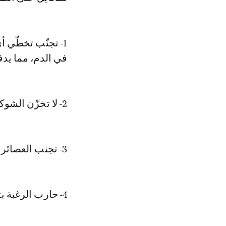
1- تجنّب تخطّي 
في الدم، مما يدف
2- لا تخزّن الشوكولاته والحلوى في خزائن المطبخ، بل إشترها عند الحاجة.
3- تجنب العصائر الغنية بالمواد الحافظة، وامتنع عن تحلية العصير الطبيعي.
4- حارب الرغبة بتناول السكريات من خلال شرب كوب من الماء.