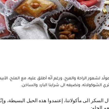
ّد لشعور الراحة والمرح. ورغم أنّه أطلق عليه، مع الملح، الأب
شتري الشوكولاته، ونضيفه الى شرابنا البارد والساخن.
م الحلو: