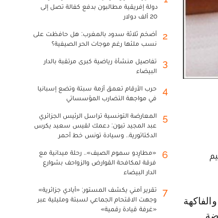
دولة إفريقية مطالبون بدفع كفالة تصل إلى
20 ألف دولار
أضخم ثلاثة سدود بالمغرب: هل حافظت على
2
نسب ملئها رغم موجات الحر الصيفية؟
تفاصيل منشأة رياضية كبرى مرتقبة بالدار
3
البيضاء
حرب الأرقام تعمق أزمة سبتة وتضع إسبانيا
4
في مواجهة التضارب المؤسساتي
المعارضة التونسية تراسل الرئيس الجزائري
5
عبد المجيد تبون: دعمك لقيس سعيد يكرس
الدكتاتورية.. وسيادة تونس خط أحمر
«مطارِدو سموم الصيف».. رحلة ميدانية مع
6
يم
فرقة لمكافحة القوارض والزواحف بشوارع
الدار البيضاء
تقرير أمني يكشف المستور: «أيادي جزائرية»
7
وجهت الاقتحام الجماعي لسبتة ومليلية عبر
«غرفة قيادة رقمية»
اضة