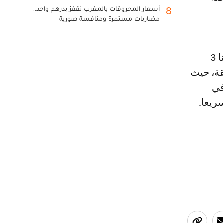
أسعار المحروقات بالمغرب تقفز بدرهم واحد..
8
مضاربات مستمرة ومنافسة صورية
ومشروب الماء والخل يعد حلا سحرىا لإنقاص الوزن سريعا، وذلك إذا أضفنا 3
ب ماء، وتم تناوله قبل وجبة الغذاء بـ 15 دقيقة، حيث
في
ريعا.