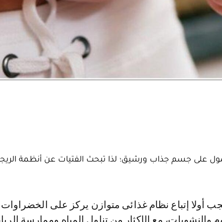
صول على جسم جذاب ورشيق؛ لذا تبحث الفتيات عن أنظمة الريج
م والنشويات، مع الإكثار من تناول المياه وممارسة الري