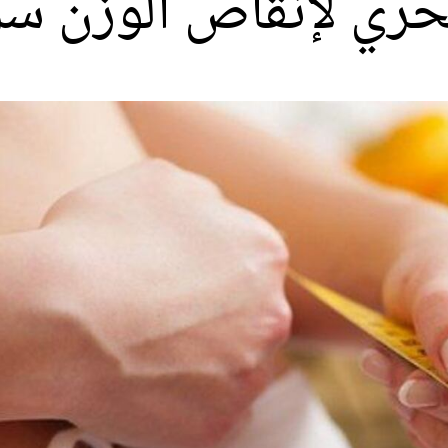
ري لإنقاص الوزن سري