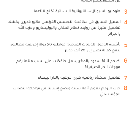
عن استقلاليتهم المالية
3
«نوكليو ناسيونال».. النيونازية الإسبانية تخلع قناعها
4
العميل السابق في مكافحة التجسس الفرنسي ماثيو غديري يكشف
تفاصيل مثيرة عن روابط نظام الملالي والبوليساريو وحزب الله
والجزائر
5
تأشيرة الدخول للولايات المتحدة: مواطنو 30 دولة إفريقية مطالبون
بدفع كفالة تصل إلى 20 ألف دولار
6
أضخم ثلاثة سدود بالمغرب: هل حافظت على نسب ملئها رغم
موجات الحر الصيفية؟
7
تفاصيل منشأة رياضية كبرى مرتقبة بالدار البيضاء
8
حرب الأرقام تعمق أزمة سبتة وتضع إسبانيا في مواجهة التضارب
المؤسساتي