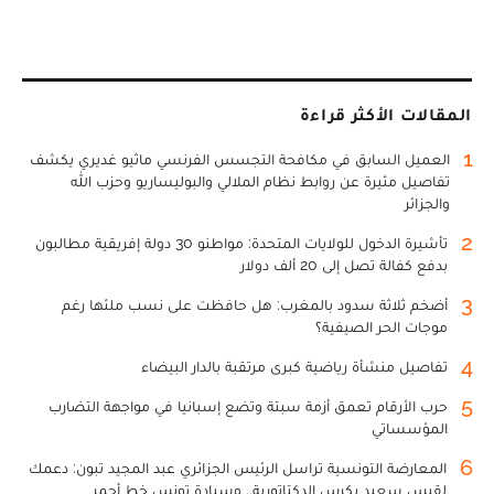
المقالات الأكثر قراءة
1
العميل السابق في مكافحة التجسس الفرنسي ماثيو غديري يكشف
تفاصيل مثيرة عن روابط نظام الملالي والبوليساريو وحزب الله
والجزائر
2
تأشيرة الدخول للولايات المتحدة: مواطنو 30 دولة إفريقية مطالبون
بدفع كفالة تصل إلى 20 ألف دولار
3
أضخم ثلاثة سدود بالمغرب: هل حافظت على نسب ملئها رغم
موجات الحر الصيفية؟
4
تفاصيل منشأة رياضية كبرى مرتقبة بالدار البيضاء
5
حرب الأرقام تعمق أزمة سبتة وتضع إسبانيا في مواجهة التضارب
المؤسساتي
6
المعارضة التونسية تراسل الرئيس الجزائري عبد المجيد تبون: دعمك
لقيس سعيد يكرس الدكتاتورية.. وسيادة تونس خط أحمر