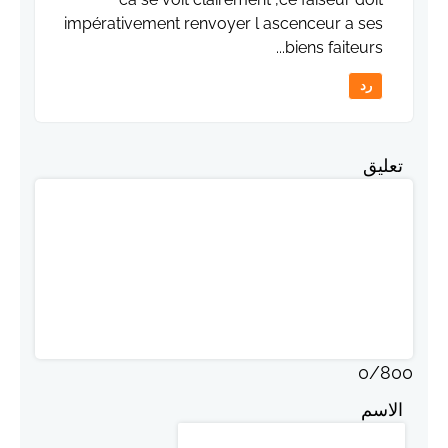
impérativement renvoyer l ascenceur a ses
..biens faiteurs.
رد
تعليق
0
/
800
الاسم