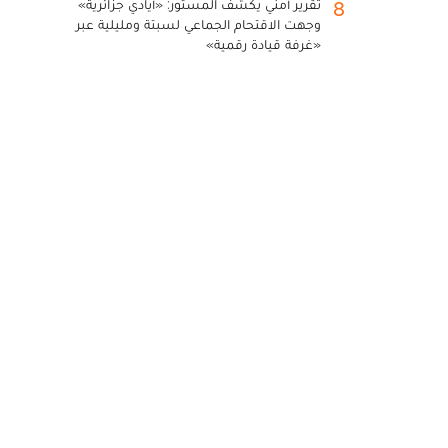
تقرير أمني يكشف المستور: «أيادي جزائرية»
8
وجهت الاقتحام الجماعي لسبتة ومليلية عبر
«غرفة قيادة رقمية»