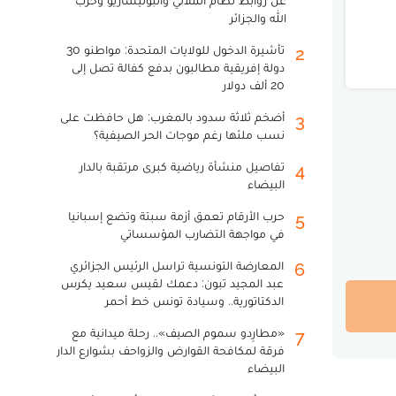
عن روابط نظام الملالي والبوليساريو وحزب
الله والجزائر
تأشيرة الدخول للولايات المتحدة: مواطنو 30
2
دولة إفريقية مطالبون بدفع كفالة تصل إلى
20 ألف دولار
أضخم ثلاثة سدود بالمغرب: هل حافظت على
3
نسب ملئها رغم موجات الحر الصيفية؟
تفاصيل منشأة رياضية كبرى مرتقبة بالدار
4
البيضاء
حرب الأرقام تعمق أزمة سبتة وتضع إسبانيا
5
في مواجهة التضارب المؤسساتي
المعارضة التونسية تراسل الرئيس الجزائري
6
عبد المجيد تبون: دعمك لقيس سعيد يكرس
الدكتاتورية.. وسيادة تونس خط أحمر
«مطارِدو سموم الصيف».. رحلة ميدانية مع
7
فرقة لمكافحة القوارض والزواحف بشوارع الدار
البيضاء