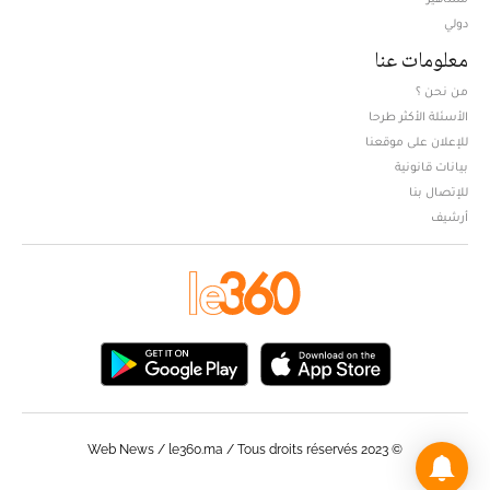
دولي
معلومات عنا
من نحن ؟
الأسئلة الأكثر طرحا
للإعلان على موقعنا
بيانات قانونية
للإتصال بنا
أرشيف
© Web News / le360.ma / Tous droits réservés 2023