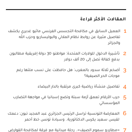
المقالات الأكثر قراءة
1
العميل السابق في مكافحة التجسس الفرنسي ماثيو غديري يكشف
تفاصيل مثيرة عن روابط نظام الملالي والبوليساريو وحزب الله
والجزائر
2
تأشيرة الدخول للولايات المتحدة: مواطنو 30 دولة إفريقية مطالبون
بدفع كفالة تصل إلى 20 ألف دولار
3
أضخم ثلاثة سدود بالمغرب: هل حافظت على نسب ملئها رغم
موجات الحر الصيفية؟
4
تفاصيل منشأة رياضية كبرى مرتقبة بالدار البيضاء
5
حرب الأرقام تعمق أزمة سبتة وتضع إسبانيا في مواجهة التضارب
المؤسساتي
6
المعارضة التونسية تراسل الرئيس الجزائري عبد المجيد تبون: دعمك
لقيس سعيد يكرس الدكتاتورية.. وسيادة تونس خط أحمر
7
«مطارِدو سموم الصيف».. رحلة ميدانية مع فرقة لمكافحة القوارض